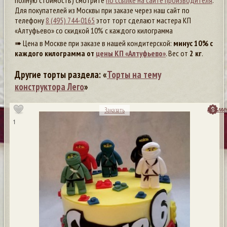
полную стоимость) смотрите
по ссылке на сайте производителя
.
Для покупателей из Москвы при заказе через наш сайт по
телефону
8 (495) 744-0165
этот торт сделают мастера КП
«Алтуфьево» со скидкой 10% с каждого килограмма
➠ Цена в Москве при заказе в нашей кондитерской:
минус 10% с
каждого килограмма от
цены КП «Алтуфьево»
. Вес от
2 кг
.
Другие торты раздела: «
Торты на тему
конструктора Лего
»
посмо
Заказать
1