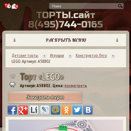
0
0
Т
О
Р
Т
Ы
.
с
а
й
т
8
(
4
9
5
)
7
4
4
-
0
1
6
5
⇓
РАСКРЫТЬ МЕНЮ
⇓
Детские торты
Игрушки
Конструктор Лего
LEGO. Артикул: А58802
Т
о
р
т
«
L
E
G
O
»
Артикул: A58802.
Цена:
посмотреть
Заказать торт