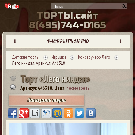
0
0
Т
О
Р
Т
Ы
.
с
а
й
т
8
(
4
9
5
)
7
4
4
-
0
1
6
5
⇓
РАСКРЫТЬ МЕНЮ
⇓
Детские торты
Игрушки
Конструктор Лего
Лего ниндзя. Артикул: А46318
Т
о
р
т
«
Л
е
г
о
н
и
н
д
з
я
»
Артикул: A46318.
Цена:
посмотреть
Заказать торт