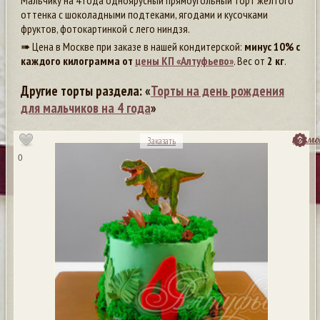
Мальчику на 4 года одноярусный прямоугольный торт желтого
оттенка с шоколадными подтеками, ягодами и кусочками
фруктов, фотокартинкой с лего ниндзя.
➠ Цена в Москве при заказе в нашей кондитерской:
минус 10% с
каждого килограмма от
цены КП «Алтуфьево»
. Вес от
2 кг
.
Другие торты раздела: «
Торты на день рождения
для мальчиков на 4 года
»
посмо
Заказать
0