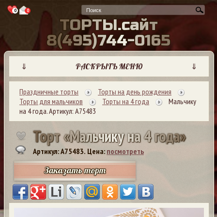
0
0
Т
О
Р
Т
Ы
.
с
а
й
т
8
(
4
9
5
)
7
4
4
-
0
1
6
5
⇓
РАСКРЫТЬ МЕНЮ
⇓
Праздничные торты
Торты на день рождения
Торты для мальчиков
Торты на 4 года
Мальчику
на 4 года. Артикул: А75483
Т
о
р
т
«
М
а
л
ь
ч
и
к
у
н
а
4
г
о
д
а
»
Артикул: A75483.
Цена:
посмотреть
Заказать торт