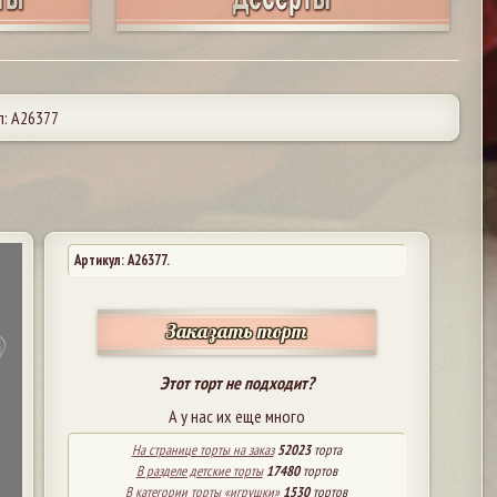
л: А26377
Артикул: A26377.
Заказать торт
Этот торт не подходит?
А у нас их еще много
На странице торты на заказ
52023
торта
В разделе детские торты
17480
тортов
В категории торты «игрушки»
1530
тортов