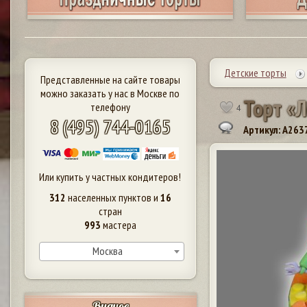
Детские торты
Представленные на сайте товары
можно заказать у нас в Москве по
Т
о
р
т
«
Л
телефону
4
8 (495) 744-0165
Артикул: A263
Или купить у частных кондитеров!
312
населенных пунктов и
16
стран
993
мастера
Москва
Видное