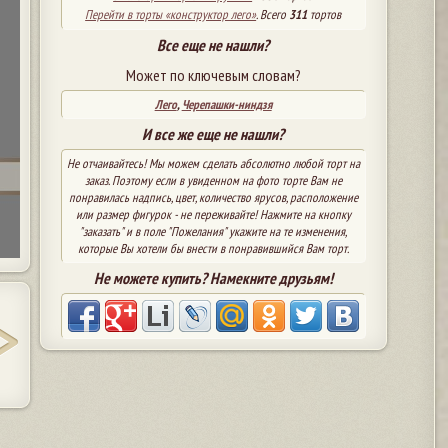
Перейти в торты «конструктор лего»
. Всего
311
тортов
Все еще не нашли?
Может по ключевым словам?
Лего
,
Черепашки-ниндзя
И все же еще не нашли?
Не отчаивайтесь! Мы можем сделать абсолютно любой торт на
заказ. Поэтому если в увиденном на фото торте Вам не
понравилась надпись, цвет, количество ярусов, расположение
или размер фигурок - не переживайте! Нажмите на кнопку
"заказать" и в поле "Пожелания" укажите на те изменения,
которые Вы хотели бы внести в понравившийся Вам торт.
Не можете купить? Намекните друзьям!