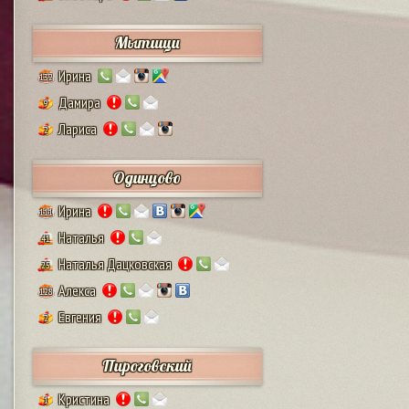
Мытищи
Ирина
132
Дамира
9
Лариса
2
Одинцово
Ирина
111
Наталья
41
Наталья Дацковская
25
Алекса
128
Евгения
2
Пироговский
Кристина
1