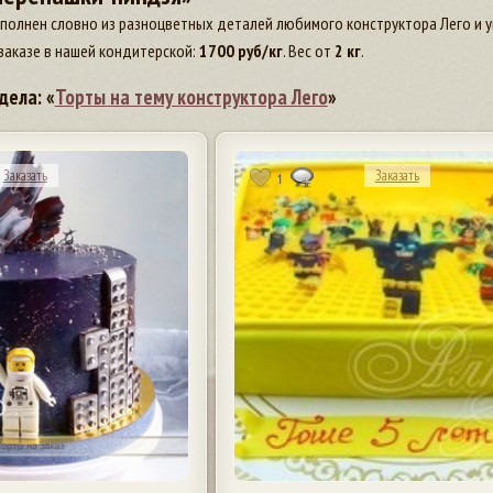
полнен словно из разноцветных деталей любимого конструктора Лего и у
заказе в нашей кондитерской:
1700
руб/кг
. Вес от
2 кг
.
дела: «
Торты на тему конструктора Лего
»
Заказать
Заказать
1