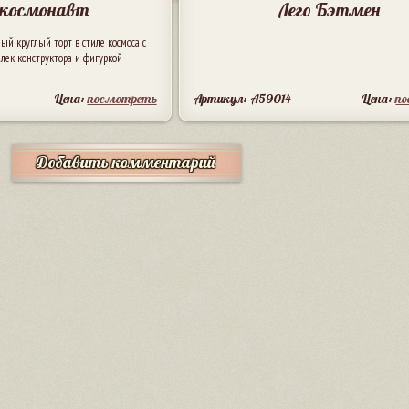
- космонавт
Лего Бэтмен
й круглый торт в стиле космоса с
лек конструктора и фигуркой
Цена:
посмотреть
Артикул: A59014
Цена:
п
Добавить комментарий