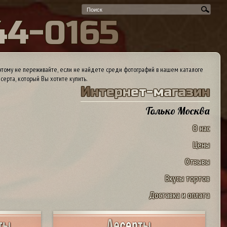
4
4
-
0
1
6
5
тому не переживайте, если не найдете среди фотографий в нашем каталоге
серта, который Вы хотите купить.
И
н
т
е
р
н
е
т
-
м
а
г
а
з
и
н
Только Москва
О нас
Цены
Отзывы
Вкусы тортов
Доставка и оплата