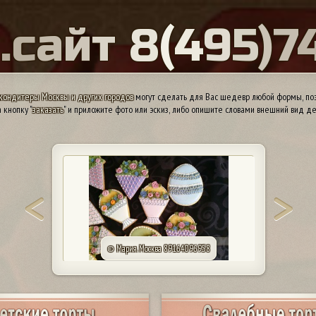
Ы
.
с
а
й
т
8
(
4
9
5
)
7
кондитеры Москвы и других городов
могут сделать для Вас шедевр любой формы, поэ
 кнопку "
заказать
" и приложите фото или эскиз, либо опишите словами внешний вид де
© Мария. Москва 89164096958