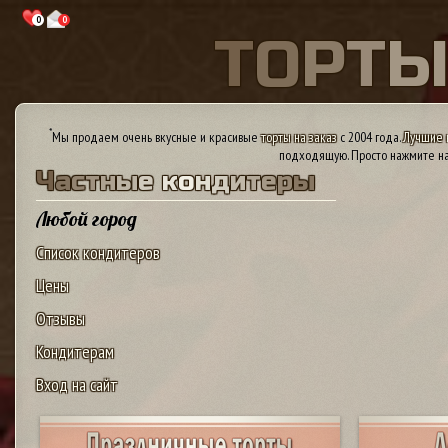
0
0
Т
О
Р
Т
*
Мы продаем очень вкусные и красивые
торты на заказ
с 2004 года.
Лучшие 
подходящую. Просто нажмите на
Ч
а
с
т
н
ы
е
к
о
н
д
и
т
е
р
ы
Любой город
Список кондитеров
Цены
Отзывы
Кондитерам
Вход на сайт