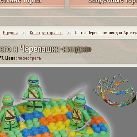
Игрушки
Конструктор Лего
Лего и Черепашки-ниндзя. Артику
е
г
о
и
Ч
е
р
е
п
а
ш
к
и
-
н
и
н
д
з
я
»
77.
Цена:
посмотреть