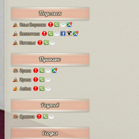
Подольск
Илья Воронин
37
Валентина
14
Наталья
13
Пушкино
Ирина
125
Ирина
12
Алёна
4
Реутов
Сусанна
110
Сходня