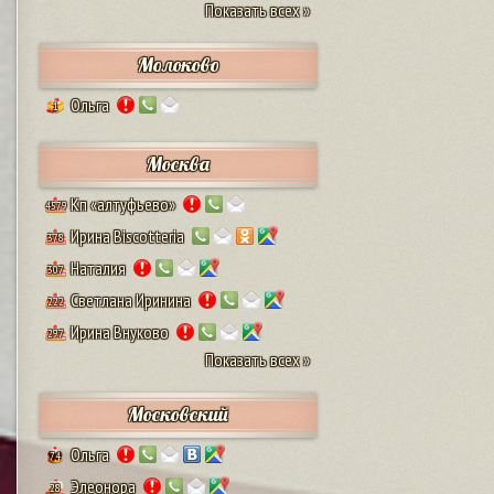
Показать всех »
Молоково
Ольга
1
Москва
Кп «алтуфьево»
4579
Ирина Biscotteria
378
Наталия
307
Светлана Иринина
222
Ирина Внуково
297
Показать всех »
Московский
Ольга
74
Элеонора
28