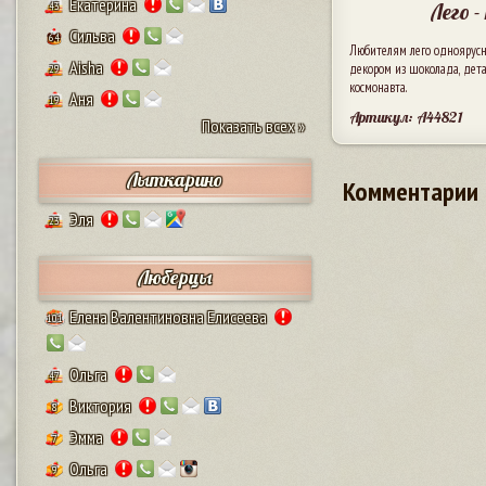
Екатерина
Лего 
43
Сильва
64
Любителям лего одноярусны
Aisha
декором из шоколада, дета
29
космонавта.
Аня
19
Артикул: A44821
Показать всех »
Лыткарино
Комментарии
Эля
23
Люберцы
Елена Валентиновна Елисеева
101
Ольга
47
Виктория
8
Эмма
7
Ольга
9