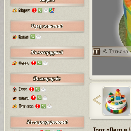
Мария
5
Дзержинский
Юлия
10
Долгопрудный
Олеся
2
Домодедово
Элла
63
Ольга
55
Татьяна
7
Железнодорожный
Торт «Лего и