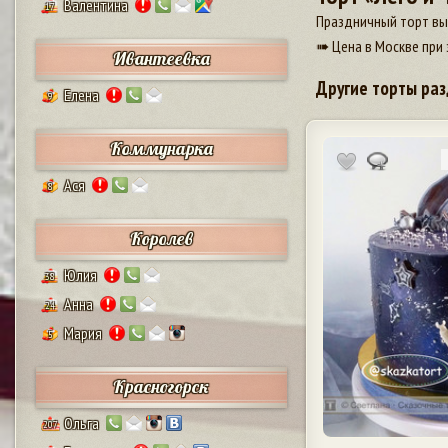
Валентина
17
Праздничный торт вы
➠ Цена в Москве при 
Ивантеевка
Другие торты раз
Елена
9
Коммунарка
Ася
8
Королев
Юлия
38
Анна
24
Мария
5
Красногорск
Ольга
207