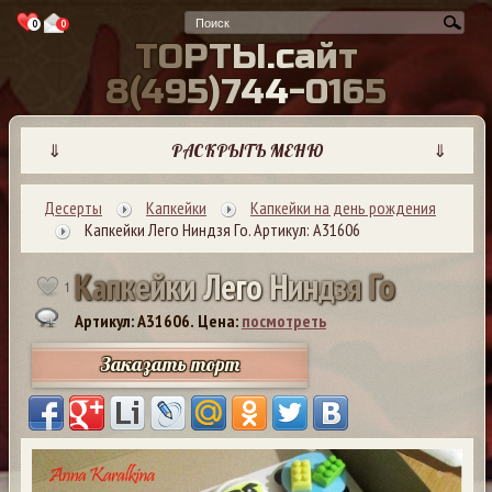
0
0
Т
О
Р
Т
Ы
.
с
а
й
т
8
(
4
9
5
)
7
4
4
-
0
1
6
5
⇓
РАСКРЫТЬ МЕНЮ
⇓
Десерты
Капкейки
Капкейки на день рождения
Капкейки Лего Ниндзя Го. Артикул: А31606
К
а
п
к
е
й
к
и
Л
е
г
о
Н
и
н
д
з
я
Г
о
1
Артикул: A31606.
Цена:
посмотреть
Заказать торт