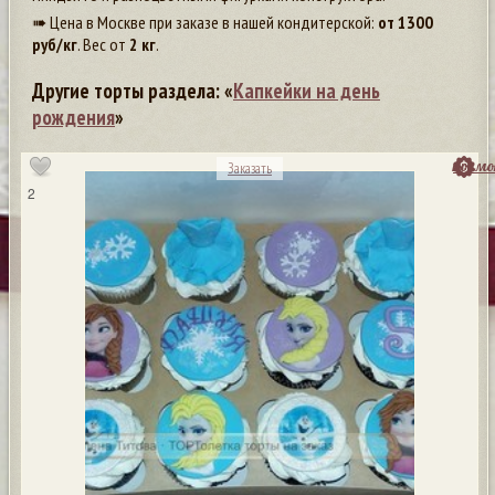
➠ Цена в Москве при заказе в нашей кондитерской:
от
1300
руб/кг
. Вес от
2 кг
.
Другие торты раздела: «
Капкейки на день
рождения
»
посмо
Заказать
2