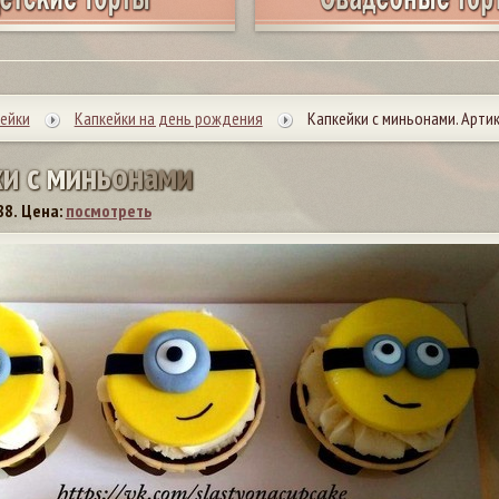
ейки
Капкейки на день рождения
Капкейки с миньонами. Артик
к
и
с
м
и
н
ь
о
н
а
м
и
88.
Цена:
посмотреть