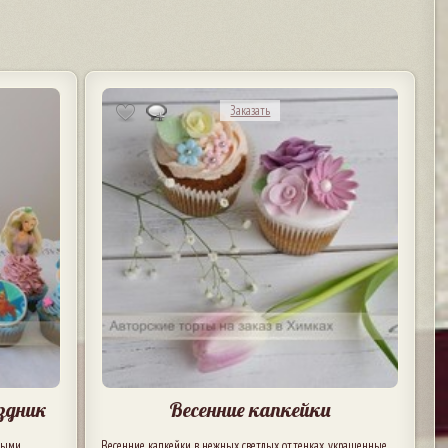
Заказать
здник
Весенние капкейки
выми
Весенние капкейки в нежных светлых оттенках, украшенные