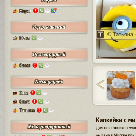
Мария
5
Дзержинский
Юлия
10
Долгопрудный
Олеся
2
Домодедово
Элла
63
Ольга
55
Татьяна
7
Капкейки с м
Железнодорожный
Для поклонников муль
➠ Цена в Москве при 