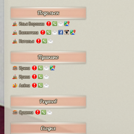
Подольск
Илья Воронин
37
Валентина
14
Наталья
13
Пушкино
Ирина
125
Ирина
12
Алёна
4
Реутов
Сусанна
110
Сходня