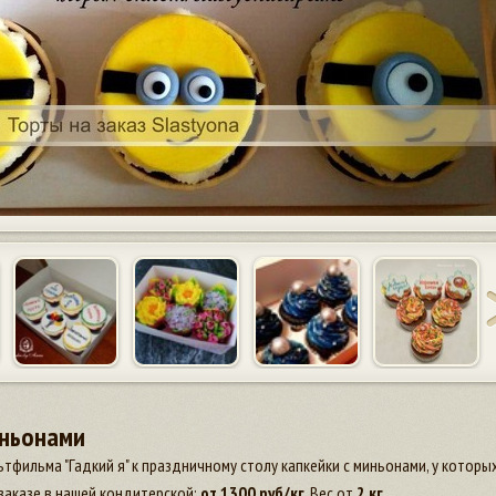
иньонами
тфильма "Гадкий я" к праздничному столу капкейки с миньонами, у которы
заказе в нашей кондитерской:
от
1300
руб/кг
. Вес от
2 кг
.