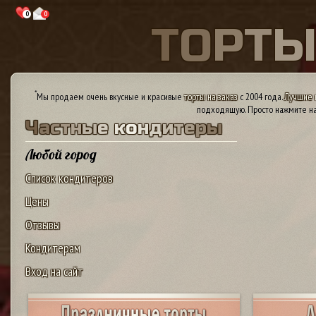
0
0
Т
О
Р
Т
*
Мы продаем очень вкусные и красивые
торты на заказ
с 2004 года.
Лучшие 
подходящую. Просто нажмите на
Ч
а
с
т
н
ы
е
к
о
н
д
и
т
е
р
ы
Любой город
Список кондитеров
Цены
Отзывы
Кондитерам
Вход на сайт