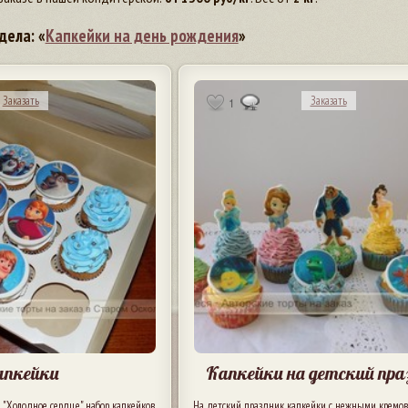
дела: «
Капкейки на день рождения
»
Заказать
Заказать
1
апкейки
Капкейки на детский пра
"Холодное сердце" набор капкейков
На детский праздник капкейки с нежными кремо