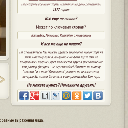
Посмотрите все наши торты «капкейки на день рождения»
.
1877
тортов
Все еще не нашли?
Может по ключевым словам?
Капкейки
,
Миньоны
,
Капкейки с миньонами
И все же еще не нашли?
Не отчаивайтесь! Мы можем сделать абсолютно любой торт на
заказ. Поэтому если в увиденном на фото торте Вам не
понравилась надпись, цвет, количество ярусов, расположение
или размер фигурок - не переживайте! Нажмите на кнопку
"заказать" и в поле "Пожелания" укажите на те изменения,
которые Вы хотели бы внести в понравившийся Вам торт.
Не можете купить? Намекните друзьям!
х разные выражения лица.