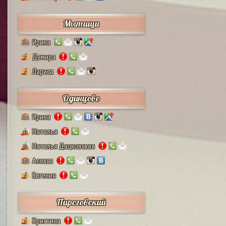
Мытищи
Ирина
132
Дамира
9
Лариса
2
Одинцово
Ирина
111
Наталья
41
Наталья Дацковская
25
Алекса
128
Евгения
2
Пироговский
Кристина
1