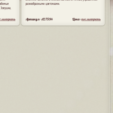
любимые
разнообразными цветочками.
 Золушка,
осмотреть
Артикул: A27594
Цена:
посмотреть