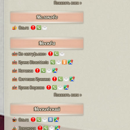
Показать всех »
Молоково
Ольга
1
Москва
Кп «алтуфьево»
4579
Ирина Biscotteria
378
Наталия
307
Светлана Иринина
222
Ирина Внуково
297
Показать всех »
Московский
Ольга
74
Элеонора
28