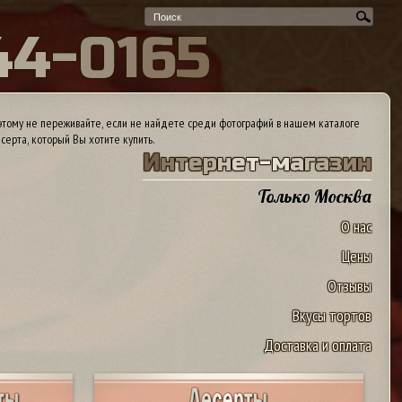
4
4
-
0
1
6
5
тому не переживайте, если не найдете среди фотографий в нашем каталоге
серта, который Вы хотите купить.
И
н
т
е
р
н
е
т
-
м
а
г
а
з
и
н
Только Москва
О нас
Цены
Отзывы
Вкусы тортов
Доставка и оплата