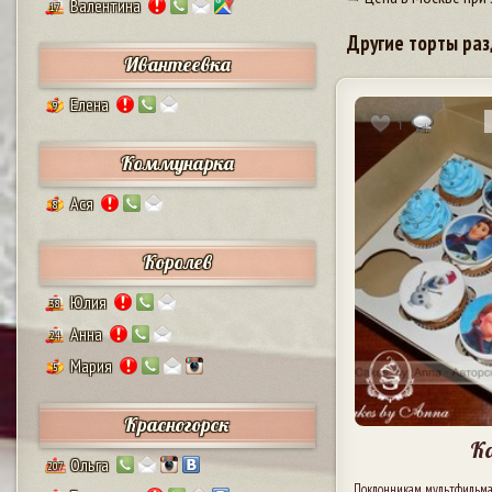
Валентина
17
Другие торты раз
Ивантеевка
Елена
9
1
Коммунарка
Ася
8
Королев
Юлия
38
Анна
24
Мария
5
Красногорск
К
Ольга
207
Поклонникам мультфильма 