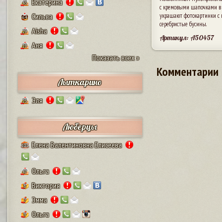
Екатерина
43
с кремовыми шапочками в 
Сильва
украшают фотокартинки с
64
серебристые бусины.
Aisha
29
Артикул: A50457
Аня
19
Показать всех »
Комментарии
Лыткарино
Эля
23
Люберцы
Елена Валентиновна Елисеева
101
Ольга
47
Виктория
8
Эмма
7
Ольга
9