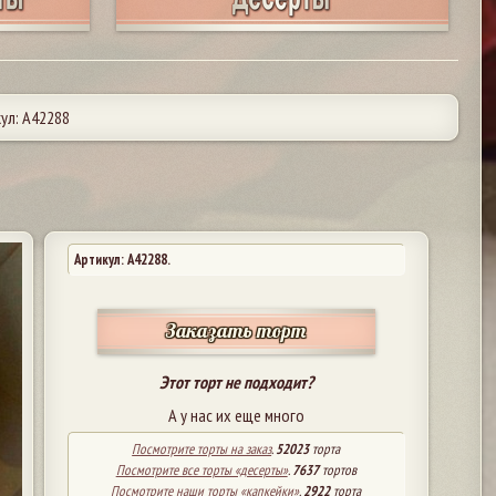
ул: А42288
Артикул: A42288.
Заказать торт
Этот торт не подходит?
А у нас их еще много
Посмотрите торты на заказ
.
52023
торта
Посмотрите все торты «десерты»
.
7637
тортов
Посмотрите наши торты «капкейки»
.
2922
торта