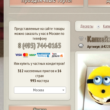
Десерты
Капк
Представленные на сайте товары
можно заказать у нас в Москве по
К
а
п
к
е
й
телефону
1
8 (495) 744-0165
Артикул: A422
Или купить у частных кондитеров!
312
населенных пунктов и
16
стран
993
мастера
Москва
Видное