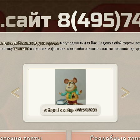
Ы
.
с
а
й
т
8
(
4
9
5
)
7
кондитеры Москвы и других городов
могут сделать для Вас шедевр любой формы, поэ
 кнопку "
заказать
" и приложите фото или эскиз, либо опишите словами внешний вид де
© Мария. Новосибирск 89537629203