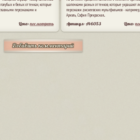
голубых и белых оттенках, которые
шапочками разных оттенков, которые украшают 
 главными персонажами и
персонажи диснеевских мультфильмов - например,
Ариэль, София Прекрасная...
Цена:
посмотреть
Артикул: A46053
Цена:
п
Добавить комментарий