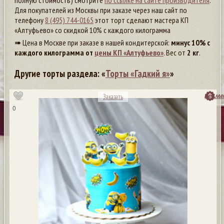
полную стоимость) смотрите
по ссылке на сайте производителя
.
Для покупателей из Москвы при заказе через наш сайт по
телефону
8 (495) 744-0165
этот торт сделают мастера КП
«Алтуфьево» со скидкой 10% с каждого килограмма
➠ Цена в Москве при заказе в нашей кондитерской:
минус 10% с
каждого килограмма от
цены КП «Алтуфьево»
. Вес от
2 кг
.
Другие торты раздела: «
Торты «Гадкий я»
»
посмо
Заказать
0