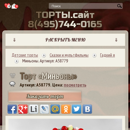
0
0
Т
О
Р
Т
Ы
.
с
а
й
т
8
(
4
9
5
)
7
4
4
-
0
1
6
5
⇓
РАСКРЫТЬ МЕНЮ
⇓
Детские торты
Сказки и мультфильмы
Гадкий я
Миньоны. Артикул: А58779
Т
о
р
т
«
М
и
н
ь
о
н
ы
»
Артикул: A58779.
Цена:
посмотреть
Заказать торт