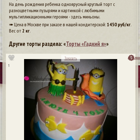
На день рождения ребенка одноярусный круглый торт с
разноцветными пузырями и картинкой с любимыми
мультипликационными героями - здесь миньоны.
➠ Цена в Москве при заказе в нашей кондитерской:
1450
руб/кг
.
Вес от
2 кг
.
Другие торты раздела: «
Торты «Гадкий я»
»
посмо
Заказать
1