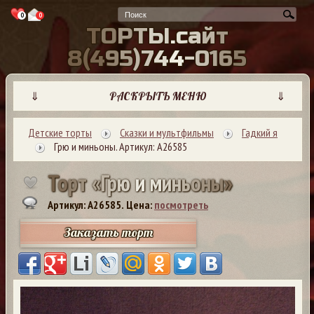
0
0
Т
О
Р
Т
Ы
.
с
а
й
т
8
(
4
9
5
)
7
4
4
-
0
1
6
5
⇓
РАСКРЫТЬ МЕНЮ
⇓
Детские торты
Сказки и мультфильмы
Гадкий я
Грю и миньоны. Артикул: А26585
Т
о
р
т
«
Г
р
ю
и
м
и
н
ь
о
н
ы
»
Артикул: A26585.
Цена:
посмотреть
Заказать торт