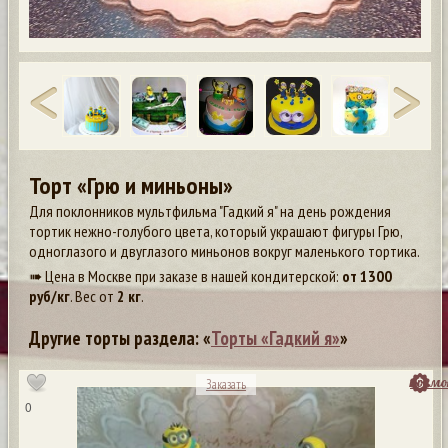
Торт «Грю и миньоны»
Для поклонников мультфильма "Гадкий я" на день рождения
тортик нежно-голубого цвета, который украшают фигуры Грю,
одноглазого и двуглазого миньонов вокруг маленького тортика.
➠ Цена в Москве при заказе в нашей кондитерской:
от
1300
руб/кг
. Вес от
2 кг
.
Другие торты раздела: «
Торты «Гадкий я»
»
посмо
Заказать
0