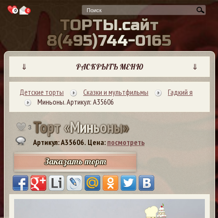
0
0
Т
О
Р
Т
Ы
.
с
а
й
т
8
(
4
9
5
)
7
4
4
-
0
1
6
5
⇓
РАСКРЫТЬ МЕНЮ
⇓
Детские торты
Сказки и мультфильмы
Гадкий я
Миньоны. Артикул: А35606
Т
о
р
т
«
М
и
н
ь
о
н
ы
»
3
Артикул: A35606.
Цена:
посмотреть
Заказать торт