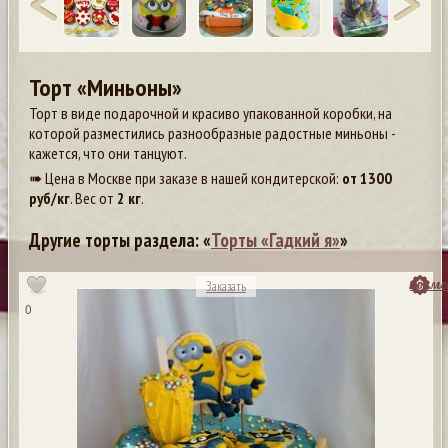
Торт «Миньоны»
Торт в виде подарочной и красиво упакованной коробки, на
которой разместились разнообразные радостные миньоны -
кажется, что они танцуют.
➠ Цена в Москве при заказе в нашей кондитерской:
от
1300
руб/кг
. Вес от
2 кг
.
Другие торты раздела: «
Торты «Гадкий я»
»
посмо
Заказать
0