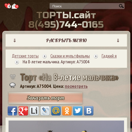
0
0
Т
О
Р
Т
Ы
.
с
а
й
т
8
(
4
9
5
)
7
4
4
-
0
1
6
5
⇓
РАСКРЫТЬ МЕНЮ
⇓
Детские торты
Сказки и мультфильмы
Гадкий я
На 8-летие мальчика. Артикул: А75004
Т
о
р
т
«
Н
а
8
-
л
е
т
и
е
м
а
л
ь
ч
и
к
а
»
Артикул: A75004.
Цена:
посмотреть
Заказать торт