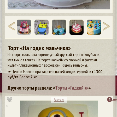
Торт «На годик мальчика»
На годик мальчика одноярусный круглый торт в голубых и
желтых оттенках. На торте капкейк со свечкой и фигурки
мультипликационных персонажей - здесь миньоны.
➠ Цена в Москве при заказе в нашей кондитерской:
от
1300
руб/кг
. Вес от
2 кг
.
Другие торты раздела: «
Торты «Гадкий я»
»
посмо
Заказать
0