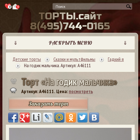
0
0
Т
О
Р
Т
Ы
.
с
а
й
т
8
(
4
9
5
)
7
4
4
-
0
1
6
5
⇓
РАСКРЫТЬ МЕНЮ
⇓
Детские торты
Сказки и мультфильмы
Гадкий я
На годик мальчика. Артикул: А46111
Т
о
р
т
«
Н
а
г
о
д
и
к
м
а
л
ь
ч
и
к
а
»
Артикул: A46111.
Цена:
посмотреть
Заказать торт