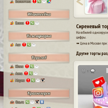
Валентина
17
Ивантеевка
Елена
9
Сиреневый то
На юбилей одноярусны
Коммунарка
цифры.
➠ Цена в Москве при 
Ася
8
Другие торты раз
Королев
Юлия
38
1
Анна
24
Мария
5
Красногорск
Ольга
207