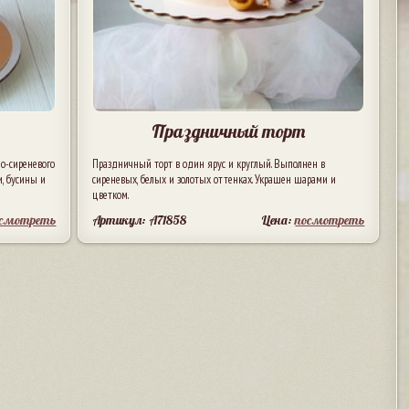
Праздничный торт
о-сиреневого
Праздничный торт в один ярус и круглый. Выполнен в
и, бусины и
сиреневых, белых и золотых оттенках. Украшен шарами и
цветком.
осмотреть
Артикул: A71858
Цена:
посмотреть