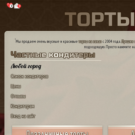
0
0
Т
О
Р
Т
*
Мы продаем очень вкусные и красивые
торты на заказ
с 2004 года.
Лучшие 
подходящую. Просто нажмите на
Ч
а
с
т
н
ы
е
к
о
н
д
и
т
е
р
ы
Любой город
Список кондитеров
Цены
Отзывы
Кондитерам
Вход на сайт