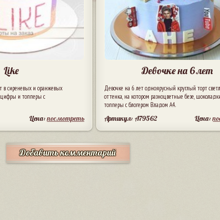
Like
Девочке на 6 лет
т в сиреневых и оранжевых
Девочке на 6 лет одноярусный круглый торт светл
, цифры и топперы с
оттенка, на котором разноцветные безе, шоколадк
топперы с блогером Владом А4.
Цена:
посмотреть
Артикул: A79562
Цена:
п
Добавить комментарий