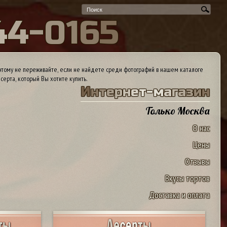
4
4
-
0
1
6
5
тому не переживайте, если не найдете среди фотографий в нашем каталоге
серта, который Вы хотите купить.
И
н
т
е
р
н
е
т
-
м
а
г
а
з
и
н
Только Москва
О нас
Цены
Отзывы
Вкусы тортов
Доставка и оплата