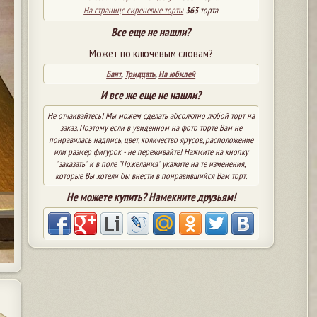
На странице сиреневые торты
363
торта
Все еще не нашли?
Может по ключевым словам?
Бант
,
Тридцать
,
На юбилей
И все же еще не нашли?
Не отчаивайтесь! Мы можем сделать абсолютно любой торт на
заказ. Поэтому если в увиденном на фото торте Вам не
понравилась надпись, цвет, количество ярусов, расположение
или размер фигурок - не переживайте! Нажмите на кнопку
"заказать" и в поле "Пожелания" укажите на те изменения,
которые Вы хотели бы внести в понравившийся Вам торт.
Не можете купить? Намекните друзьям!