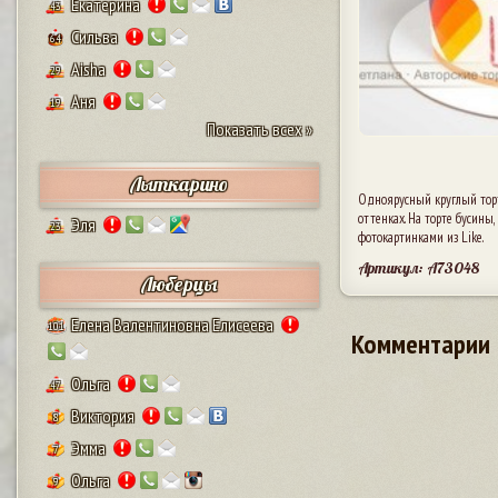
Екатерина
43
Сильва
64
Aisha
29
Аня
19
Показать всех »
Лыткарино
Одноярусный круглый тор
оттенках. На торте бусины
Эля
23
фотокартинками из Like.
Артикул: A73048
Люберцы
Елена Валентиновна Елисеева
101
Комментарии
Ольга
47
Виктория
8
Эмма
7
Ольга
9