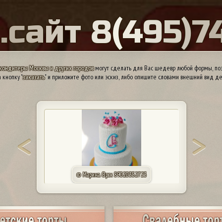
Ы
.
с
а
й
т
8
(
4
9
5
)
7
кондитеры Москвы и других городов
могут сделать для Вас шедевр любой формы, поэ
 кнопку "
заказать
" и приложите фото или эскиз, либо опишите словами внешний вид де
© Марина. Орск 89020352723