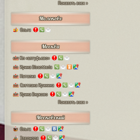
Показать всех »
Молоково
Ольга
1
Москва
Кп «алтуфьево»
4579
Ирина Biscotteria
378
Наталия
307
Светлана Иринина
222
Ирина Внуково
297
Показать всех »
Московский
Ольга
74
Элеонора
28