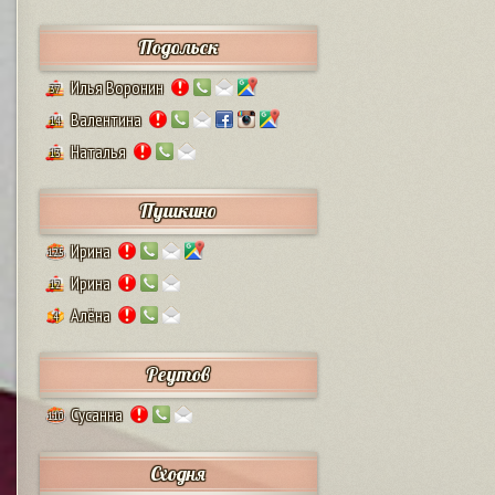
Подольск
Илья Воронин
37
Валентина
14
Наталья
13
Пушкино
Ирина
125
Ирина
12
Алёна
4
Реутов
Сусанна
110
Сходня