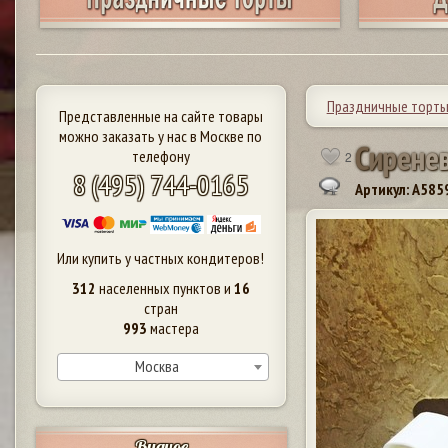
Праздничные торт
Представленные на сайте товары
можно заказать у нас в Москве по
С
и
р
е
н
е
телефону
2
8 (495) 744-0165
Артикул: A585
Или купить у частных кондитеров!
312
населенных пунктов и
16
стран
993
мастера
Москва
Видное