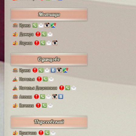
Мытищи
Ирина
132
Дамира
9
Лариса
2
Одинцово
Ирина
111
Наталья
41
Наталья Дацковская
25
Алекса
128
Евгения
2
Пироговский
Кристина
1