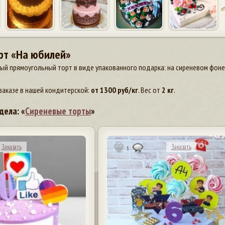
рт «На юбилей»
й прямоугольный торт в виде упакованного подарка: на сиреневом фоне 
заказе в нашей кондитерской:
от
1300
руб/кг
. Вес от
2 кг
.
дела: «
Сиреневые торты
»
Заказать
Заказать
1