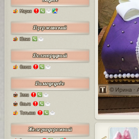
Мария
5
Дзержинский
Юлия
10
Долгопрудный
Олеся
2
Домодедово
Элла
63
Ольга
55
Татьяна
7
Железнодорожный