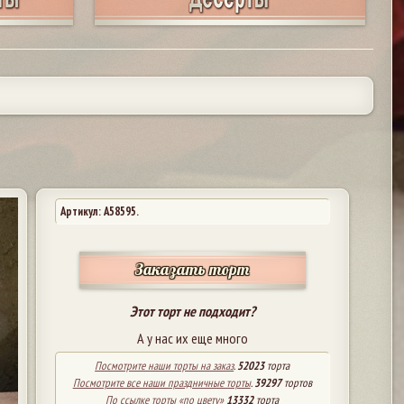
Артикул: A58595.
Заказать торт
Этот торт не подходит?
А у нас их еще много
Посмотрите наши торты на заказ
.
52023
торта
Посмотрите все наши праздничные торты
.
39297
тортов
По ссылке торты «по цвету»
13332
торта