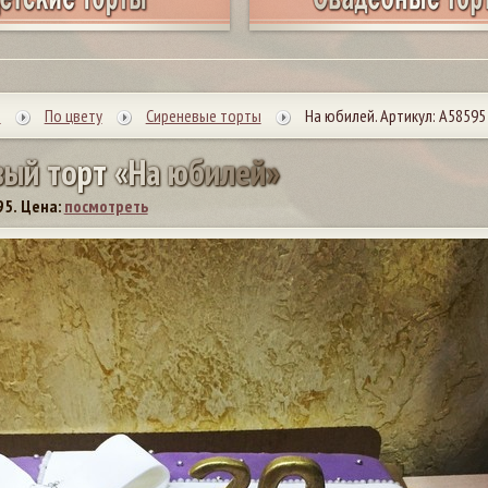
ы
По цвету
Сиреневые торты
На юбилей. Артикул: А58595
в
ы
й
т
о
р
т
«
Н
а
ю
б
и
л
е
й
»
95.
Цена:
посмотреть