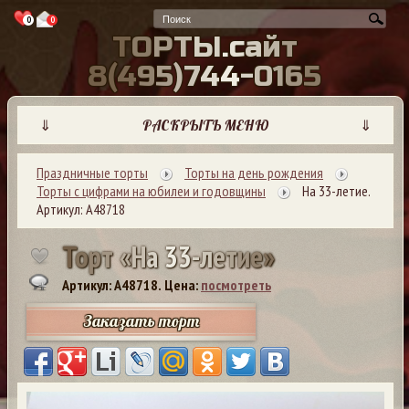
0
0
Т
О
Р
Т
Ы
.
с
а
й
т
8
(
4
9
5
)
7
4
4
-
0
1
6
5
⇓
РАСКРЫТЬ МЕНЮ
⇓
Праздничные торты
Торты на день рождения
Торты с цифрами на юбилеи и годовщины
На 33-летие.
Артикул: А48718
Т
о
р
т
«
Н
а
3
3
-
л
е
т
и
е
»
Артикул: A48718.
Цена:
посмотреть
Заказать торт