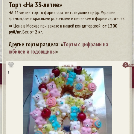
Торт «На 33-летие»
НА 33-летие торт в форме соответствующих цифр. Украшен
кремом, безе, красными розочками и печеньем в форме сердечек.
➠ Цена в Москве при заказе в нашей кондитерской:
от
1300
руб/кг
. Вес от
2 кг
.
Другие торты раздела: «
Торты с цифрами на
юбилеи и годовщины
»
посмо
Заказать
1