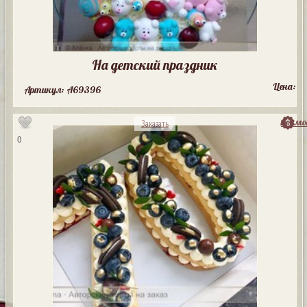
На детский праздник
Цена:
Артикул: A69396
посмо
Заказать
0