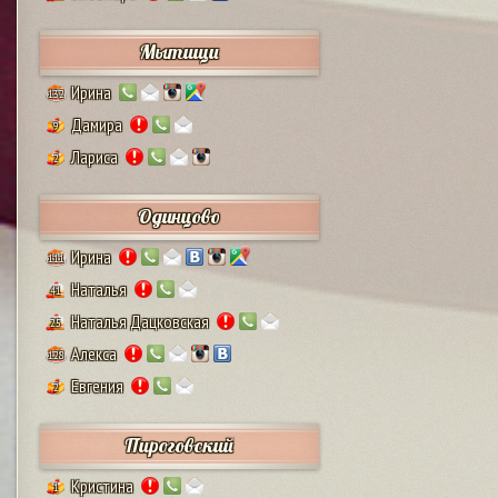
Мытищи
Ирина
132
Дамира
9
Лариса
2
Одинцово
Ирина
111
Наталья
41
Наталья Дацковская
25
Алекса
128
Евгения
2
Пироговский
Кристина
1