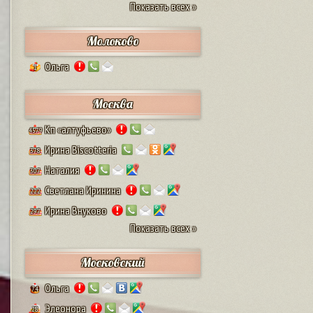
Показать всех »
Молоково
Ольга
1
Москва
Кп «алтуфьево»
4579
Ирина Biscotteria
378
Наталия
307
Светлана Иринина
222
Ирина Внуково
297
Показать всех »
Московский
Ольга
74
Элеонора
28