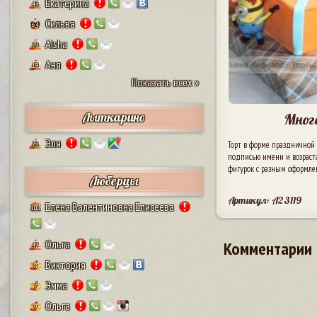
Екатерина
43
Сильва
64
Aisha
29
Аня
19
Показать всех »
Лыткарино
Мног
Эля
Торт в форме праздничной 
23
подписью имени и возраста
фигурок с разным оформле
Люберцы
Артикул: A23119
Елена Валентиновна Елисеева
101
Ольга
Комментарии
47
Виктория
8
Эмма
7
Ольга
9