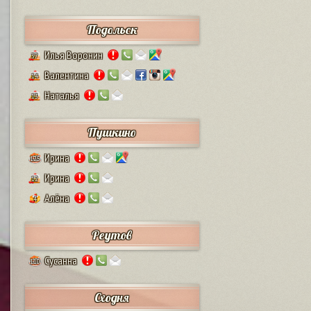
Подольск
Илья Воронин
37
Валентина
14
Наталья
13
Пушкино
Ирина
125
Ирина
12
Алёна
4
Реутов
Сусанна
110
Сходня