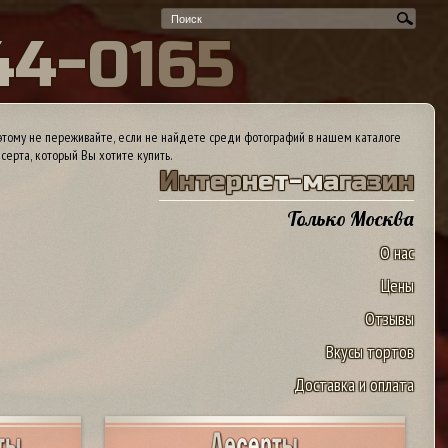
4
4
-
0
1
6
5
тому не переживайте, если не найдете среди фотографий в нашем каталоге
серта, который Вы хотите купить.
И
н
т
е
р
н
е
т
-
м
а
г
а
з
и
н
Только Москва
О нас
Цены
Отзывы
Вкусы тортов
Доставка и оплата