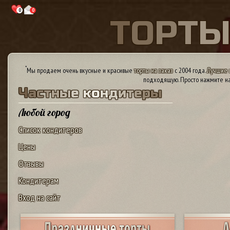
0
0
Т
О
Р
Т
*
Мы продаем очень вкусные и красивые
торты на заказ
с 2004 года.
Лучшие 
подходящую. Просто нажмите на
Ч
а
с
т
н
ы
е
к
о
н
д
и
т
е
р
ы
Любой город
Список кондитеров
Цены
Отзывы
Кондитерам
Вход на сайт