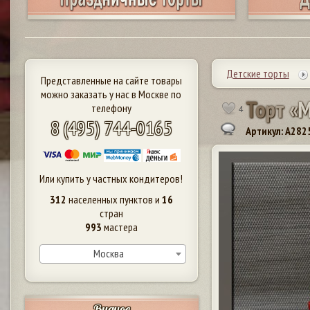
Детские торты
Представленные на сайте товары
можно заказать у нас в Москве по
Т
о
р
т
«
телефону
4
8 (495) 744-0165
Артикул: A282
Или купить у частных кондитеров!
312
населенных пунктов и
16
стран
993
мастера
Москва
Видное