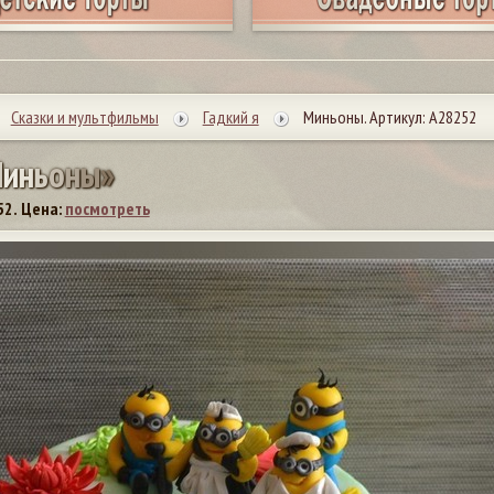
Сказки и мультфильмы
Гадкий я
Миньоны. Артикул: А28252
М
и
н
ь
о
н
ы
»
52.
Цена:
посмотреть