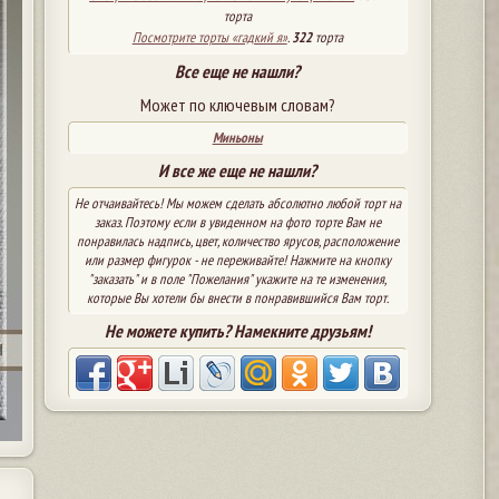
торта
Посмотрите торты «гадкий я»
.
322
торта
Все еще не нашли?
Может по ключевым словам?
Миньоны
И все же еще не нашли?
Не отчаивайтесь! Мы можем сделать абсолютно любой торт на
заказ. Поэтому если в увиденном на фото торте Вам не
понравилась надпись, цвет, количество ярусов, расположение
или размер фигурок - не переживайте! Нажмите на кнопку
"заказать" и в поле "Пожелания" укажите на те изменения,
которые Вы хотели бы внести в понравившийся Вам торт.
Не можете купить? Намекните друзьям!