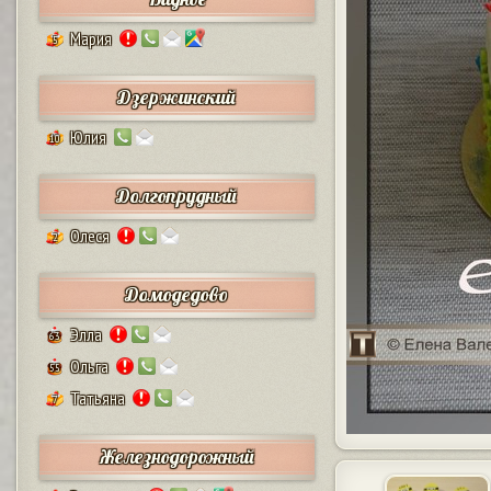
Мария
5
Дзержинский
Юлия
10
Долгопрудный
Олеся
2
Домодедово
Элла
63
Ольга
55
Татьяна
7
Железнодорожный