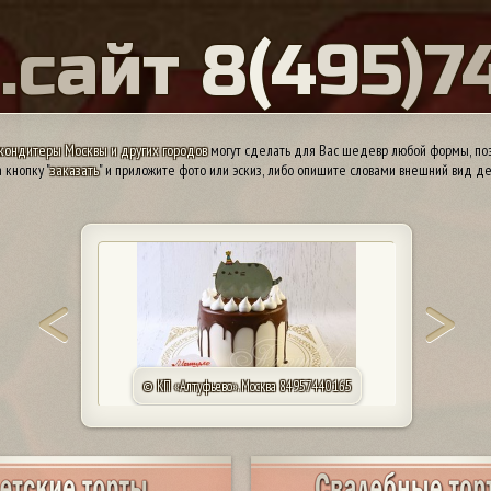
Ы
.
с
а
й
т
8
(
4
9
5
)
7
кондитеры Москвы и других городов
могут сделать для Вас шедевр любой формы, поэ
 кнопку "
заказать
" и приложите фото или эскиз, либо опишите словами внешний вид де
© КП «Алтуфьево». Москва 84957440165