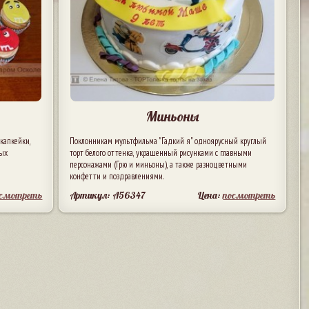
Миньоны
капкейки,
Поклонникам мультфильма "Гадкий я" одноярусный круглый
ых
торт белого оттенка, украшенный рисунками с главными
персонажами (Грю и миньоны), а также разноцветными
конфетти и поздравлениями.
осмотреть
Артикул: A56347
Цена:
посмотреть