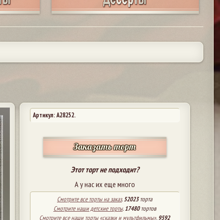
Артикул: A28252.
Заказать торт
Этот торт не подходит?
А у нас их еще много
Смотрите все торты на заказ
.
52023
торта
Смотрите наши детские торты
.
17480
тортов
Смотрите все наши торты «сказки и мультфильмы»
.
9592