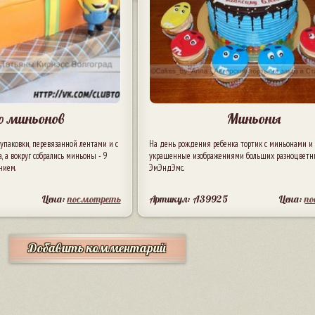
о миньонов
Миньоны
упаковки, перевязанной лентами и с
На день рождения ребенка тортик с миньонами и 
, а вокруг собрались миньоны - 9
украшенные изображениями больших разноцветн
нием.
ЭмЭндЭмс.
Цена:
посмотреть
Артикул: A39925
Цена:
п
Добавить комментарий