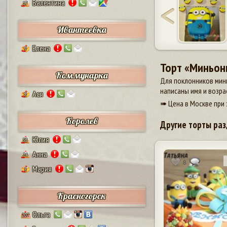
Валентина
17
Ивантеевка
Елена
9
Торт «Миньон
Коммунарка
Для поклонников мин
написаны имя и возра
Ася
8
➠ Цена в Москве при 
Королев
Другие торты раз
Юлия
38
Анна
24
8
Мария
5
Красногорск
Ольга
207