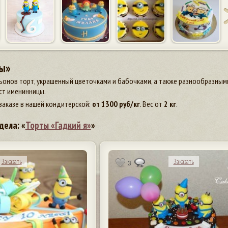
ы»
ьонов торт, украшенный цветочками и бабочками, а также разнообразным
ст именинницы.
заказе в нашей кондитерской:
от
1300
руб/кг
. Вес от
2 кг
.
дела: «
Торты «Гадкий я»
»
Заказать
Заказать
3