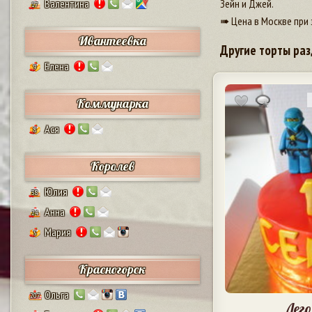
Валентина
Зейн и Джей.
17
➠ Цена в Москве при 
Ивантеевка
Другие торты раз
Елена
9
Коммунарка
Ася
8
Королев
Юлия
38
Анна
24
Мария
5
Красногорск
Ольга
207
Лего