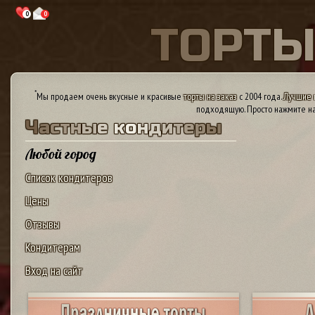
0
0
Т
О
Р
Т
*
Мы продаем очень вкусные и красивые
торты на заказ
с 2004 года.
Лучшие 
подходящую. Просто нажмите на
Ч
а
с
т
н
ы
е
к
о
н
д
и
т
е
р
ы
Любой город
Список кондитеров
Цены
Отзывы
Кондитерам
Вход на сайт