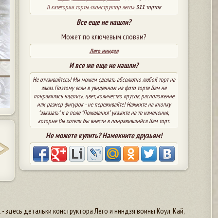
В категории торты «конструктор лего»
311
тортов
Все еще не нашли?
Может по ключевым словам?
Лего ниндзя
И все же еще не нашли?
Не отчаивайтесь! Мы можем сделать абсолютно любой торт на
заказ. Поэтому если в увиденном на фото торте Вам не
понравилась надпись, цвет, количество ярусов, расположение
или размер фигурок - не переживайте! Нажмите на кнопку
"заказать" и в поле "Пожелания" укажите на те изменения,
которые Вы хотели бы внести в понравившийся Вам торт.
Не можете купить? Намекните друзьям!
 здесь детальки конструктора Лего и ниндзя воины Коул, Кай,