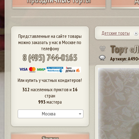
Детские торты
Представленные на сайте товары
можно заказать у нас в Москве по
Т
о
р
т
«
Л
телефону
8 (495) 744-0165
Артикул: A490
Или купить у частных кондитеров!
312
населенных пунктов и
16
стран
993
мастера
Москва
Видное