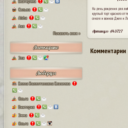
Екатерина
43
На день рождения для лю
Сильва
64
круглый торт красного отт
Aisha
сенсея и воинов Джея и Л
29
Аня
19
Артикул: A43727
Показать всех »
Лыткарино
Комментарии
Эля
23
Люберцы
Елена Валентиновна Елисеева
101
Ольга
47
Виктория
8
Эмма
7
Ольга
9