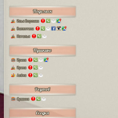
Подольск
Илья Воронин
37
Валентина
14
Наталья
13
Пушкино
Ирина
125
Ирина
12
Алёна
4
Реутов
Сусанна
110
Сходня