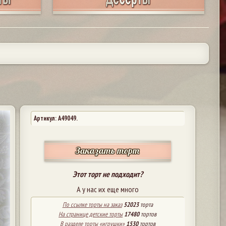
Артикул: A49049.
Заказать торт
Этот торт не подходит?
А у нас их еще много
По ссылке торты на заказ
52023
торта
На странице детские торты
17480
тортов
В разделе торты «игрушки»
1530
тортов