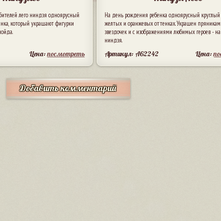
бителей лего ниндзя одноярусный
На день рождения ребенка одноярусный круглый 
енка, который украшают фигурки
желтых и оранжевых оттенках. Украшен пряникам
лойда.
звездочек и с изображениями любимых героев - на
ниндзя.
Цена:
посмотреть
Артикул: A62242
Цена:
п
Добавить комментарий