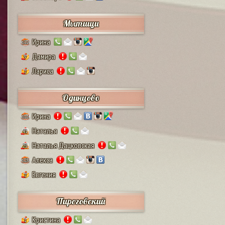
Мытищи
Ирина
132
Дамира
9
Лариса
2
Одинцово
Ирина
111
Наталья
41
Наталья Дацковская
25
Алекса
128
Евгения
2
Пироговский
Кристина
1