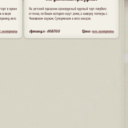
торт в ярких
На детский праздник одноярусный круглый торт голубого
и в виде
оттенка, по бокам которого идут дома, а наверху топперы с
пример, лего
Человеком-пауком, Суперменом и лего ниндзя.
осмотреть
Артикул: A68760
Цена:
посмотреть