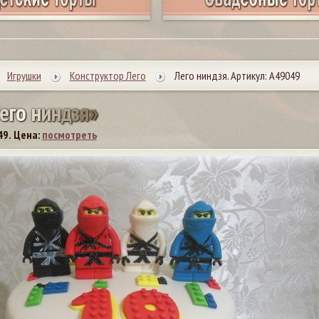
Игрушки
Конструктор Лего
Лего ниндзя. Артикул: А49049
е
г
о
н
и
н
д
з
я
»
49.
Цена:
посмотреть