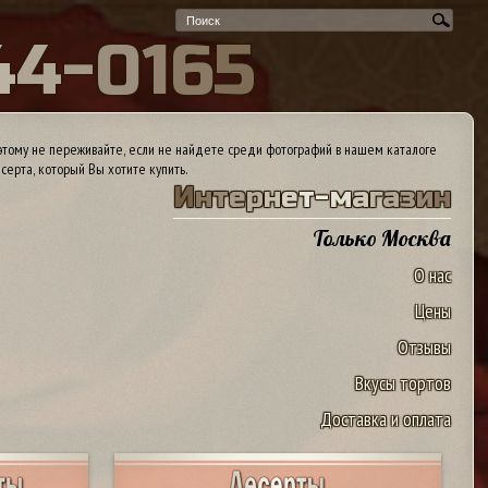
4
4
-
0
1
6
5
тому не переживайте, если не найдете среди фотографий в нашем каталоге
серта, который Вы хотите купить.
И
н
т
е
р
н
е
т
-
м
а
г
а
з
и
н
Только Москва
О нас
Цены
Отзывы
Вкусы тортов
Доставка и оплата