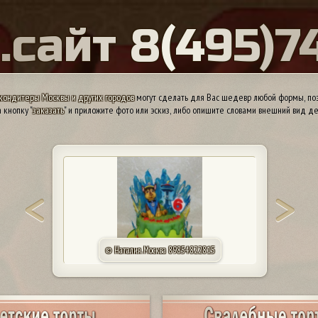
Ы
.
с
а
й
т
8
(
4
9
5
)
7
кондитеры Москвы и других городов
могут сделать для Вас шедевр любой формы, поэ
 кнопку "
заказать
" и приложите фото или эскиз, либо опишите словами внешний вид де
© Ирина. Дедовск 89037775826