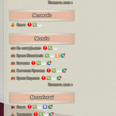
Показать всех »
Молоково
Ольга
1
Москва
Кп «алтуфьево»
4579
Ирина Biscotteria
378
Наталия
307
Светлана Иринина
222
Ирина Внуково
297
Показать всех »
Московский
Ольга
74
Элеонора
28