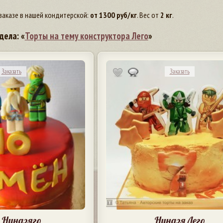
заказе в нашей кондитерской:
от
1300
руб/кг
. Вес от
2 кг
.
дела: «
Торты на тему конструктора Лего
»
Заказать
Заказать
 Ниндзяго
Ниндзя Лего