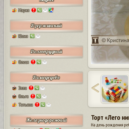
Мария
5
Дзержинский
Юлия
10
Долгопрудный
Олеся
2
Домодедово
Элла
63
Ольга
55
Татьяна
7
Торт «Лего ни
Железнодорожный
На день рождения реб