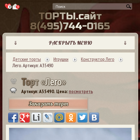
0
0
Т
О
Р
Т
Ы
.
с
а
й
т
8
(
4
9
5
)
7
4
4
-
0
1
6
5
⇓
РАСКРЫТЬ МЕНЮ
⇓
Детские торты
Игрушки
Конструктор Лего
Лего. Артикул: А35490
Т
о
р
т
«
Л
е
г
о
»
Артикул: A35490.
Цена:
посмотреть
Заказать торт