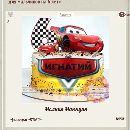
для мальчиков на 6 лет
»
посмо
Заказать
2
Молния Маккуин
Цена:
Артикул: A70654