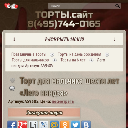
0
0
Т
О
Р
Т
Ы
.
с
а
й
т
8
(
4
9
5
)
7
4
4
-
0
1
6
5
⇓
РАСКРЫТЬ МЕНЮ
⇓
Праздничные торты
Торты на день рождения
Торты для мальчиков
Торты на 6 лет
Лего
ниндзя. Артикул: А59305
Т
о
р
т
д
л
я
м
а
л
ь
ч
и
к
а
ш
е
с
т
и
л
е
т
«
Л
е
г
о
н
и
н
д
з
я
»
Артикул: A59305.
Цена:
посмотреть
Заказать торт