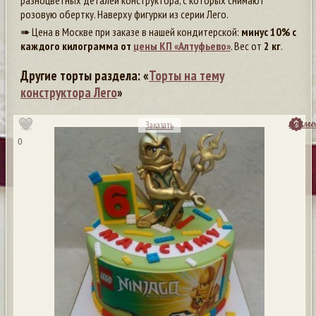
разноцветных деталей конструктора, с которых снимают
розовую обертку. Наверху фигурки из серии Лего.
➠ Цена в Москве при заказе в нашей кондитерской:
минус 10% с
каждого килограмма от
цены КП «Алтуфьево»
. Вес от
2 кг
.
Другие торты раздела: «
Торты на тему
конструктора Лего
»
посмо
Заказать
0