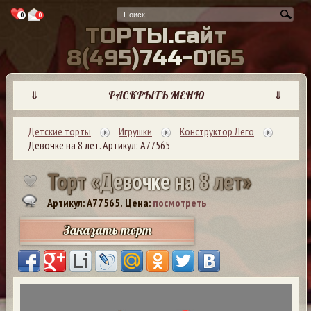
0
0
Т
О
Р
Т
Ы
.
с
а
й
т
8
(
4
9
5
)
7
4
4
-
0
1
6
5
⇓
РАСКРЫТЬ МЕНЮ
⇓
Детские торты
Игрушки
Конструктор Лего
Девочке на 8 лет. Артикул: А77565
Т
о
р
т
«
Д
е
в
о
ч
к
е
н
а
8
л
е
т
»
Артикул: A77565.
Цена:
посмотреть
Заказать торт