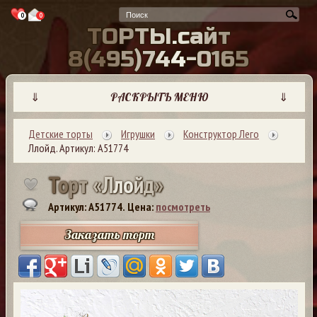
0
0
Т
О
Р
Т
Ы
.
с
а
й
т
8
(
4
9
5
)
7
4
4
-
0
1
6
5
⇓
РАСКРЫТЬ МЕНЮ
⇓
Детские торты
Игрушки
Конструктор Лего
Ллойд. Артикул: А51774
Т
о
р
т
«
Л
л
о
й
д
»
Артикул: A51774.
Цена:
посмотреть
Заказать торт