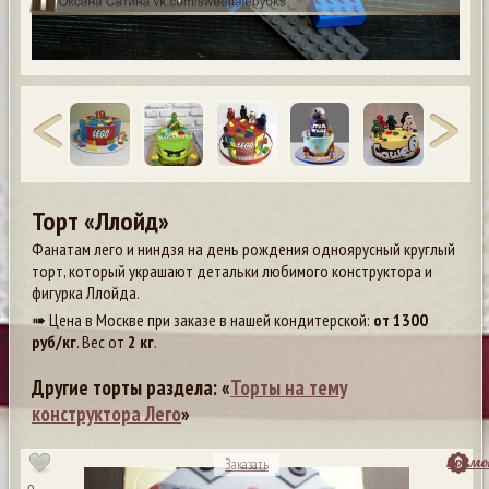
Торт «Ллойд»
Фанатам лего и ниндзя на день рождения одноярусный круглый
торт, который украшают детальки любимого конструктора и
фигурка Ллойда.
➠ Цена в Москве при заказе в нашей кондитерской:
от
1300
руб/кг
. Вес от
2 кг
.
Другие торты раздела: «
Торты на тему
конструктора Лего
»
посмо
Заказать
0