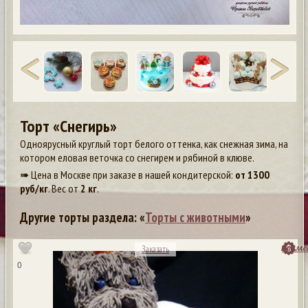
Торт «Снегирь»
Одноярусный круглый торт белого оттенка, как снежная зима, на
котором еловая веточка со снегирем и рябиной в клюве.
➠ Цена в Москве при заказе в нашей кондитерской:
от
1300
руб/кг
. Вес от
2 кг
.
Другие торты раздела: «
Торты с животными
»
посмо
Заказать
0