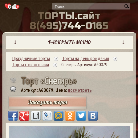
0
0
Т
О
Р
Т
Ы
.
с
а
й
т
8
(
4
9
5
)
7
4
4
-
0
1
6
5
⇓
РАСКРЫТЬ МЕНЮ
⇓
Праздничные торты
Торты на день рождения
Торты с животными
Снегирь. Артикул: А60079
Т
о
р
т
«
С
н
е
г
и
р
ь
»
Артикул: A60079.
Цена:
посмотреть
Заказать торт