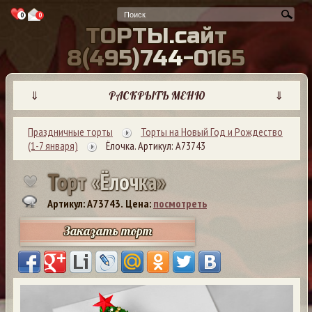
0
0
Т
О
Р
Т
Ы
.
с
а
й
т
8
(
4
9
5
)
7
4
4
-
0
1
6
5
⇓
РАСКРЫТЬ МЕНЮ
⇓
Праздничные торты
Торты на Новый Год и Рождество
(1-7 января)
Ёлочка. Артикул: А73743
Т
о
р
т
«
Ё
л
о
ч
к
а
»
Артикул: A73743.
Цена:
посмотреть
Заказать торт