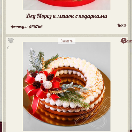
Дед Мороз и мешок с подарками
Цена:
Артикул: A66766
посмо
Заказать
0