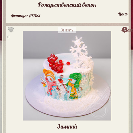
Рождественский венок
Цена:
Артикул: A77182
посмо
Заказать
0
Зимний