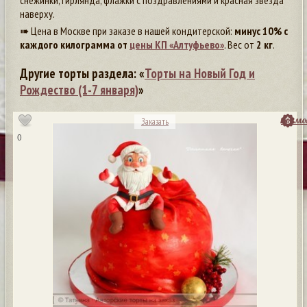
снежинки, гирлянда, флажки с поздравлениями и красная звезда
наверху.
➠ Цена в Москве при заказе в нашей кондитерской:
минус 10% с
каждого килограмма от
цены КП «Алтуфьево»
. Вес от
2 кг
.
Другие торты раздела: «
Торты на Новый Год и
Рождество (1-7 января)
»
посмо
Заказать
0