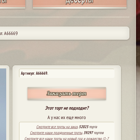
л: А66669
Артикул: A66669.
Заказать торт
Этот торт не подходит?
А у нас их еще много
Смотрите все торты на заказ
.
52023
торта
Смотрите наши праздничные торты
.
39297
тортов
Смотрите все наши торты на новый год и рождество (1-7