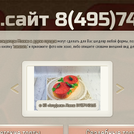
Ы
.
с
а
й
т
8
(
4
9
5
)
7
кондитеры Москвы и других городов
могут сделать для Вас шедевр любой формы, поэ
 кнопку "
заказать
" и приложите фото или эскиз, либо опишите словами внешний вид де
© КП «Алтуфьево». Москва 84957440165