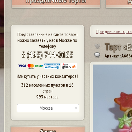
Праздничные торт
Представленные на сайте товары
можно заказать у нас в Москве по
Т
о
р
т
«
Е
телефону
8 (495) 744-0165
Артикул: A666
Или купить у частных кондитеров!
312
населенных пунктов и
16
стран
993
мастера
Москва
Видное