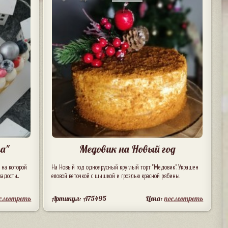
а"
Медовик на Новый год
 на которой
На Новый год одноярусный круглый торт "Медовик". Украшен
дости...
еловой веточкой с шишкой и гроздью красной рябины.
осмотреть
Артикул: A75495
Цена:
посмотреть