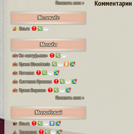
Комментарии
Показать всех »
Молоково
Ольга
1
Москва
Кп «алтуфьево»
4579
Ирина Biscotteria
378
Наталия
307
Светлана Иринина
222
Ирина Внуково
297
Показать всех »
Московский
Ольга
74
Элеонора
28