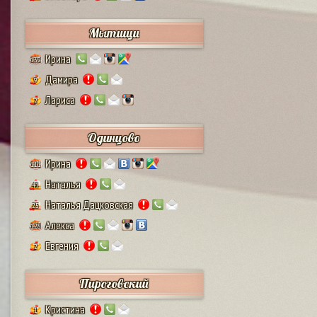
Мытищи
Ирина
132
Дамира
9
Лариса
2
Одинцово
Ирина
111
Наталья
41
Наталья Дацковская
25
Алекса
128
Евгения
2
Пироговский
Кристина
1