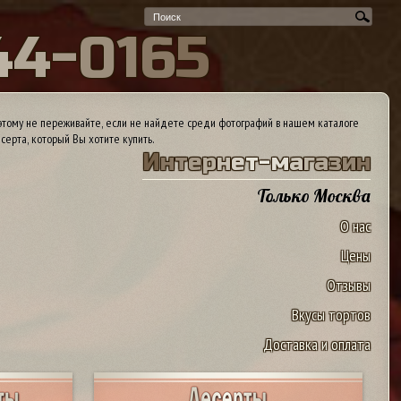
4
4
-
0
1
6
5
тому не переживайте, если не найдете среди фотографий в нашем каталоге
серта, который Вы хотите купить.
И
н
т
е
р
н
е
т
-
м
а
г
а
з
и
н
Только Москва
О нас
Цены
Отзывы
Вкусы тортов
Доставка и оплата