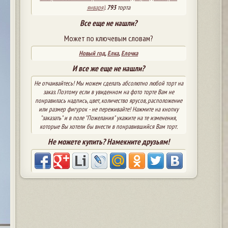
января)
.
793
торта
Все еще не нашли?
Может по ключевым словам?
Новый год
,
Елка
,
Елочка
И все же еще не нашли?
Не отчаивайтесь! Мы можем сделать абсолютно любой торт на
заказ. Поэтому если в увиденном на фото торте Вам не
понравилась надпись, цвет, количество ярусов, расположение
или размер фигурок - не переживайте! Нажмите на кнопку
"заказать" и в поле "Пожелания" укажите на те изменения,
которые Вы хотели бы внести в понравившийся Вам торт.
Не можете купить? Намекните друзьям!