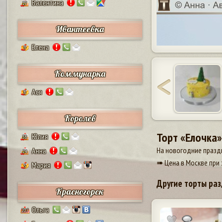
Валентина
17
Ивантеевка
Елена
9
Коммунарка
Ася
8
Королев
Торт «Елочка»
Юлия
38
На новогодние праздн
Анна
24
➠ Цена в Москве при 
Мария
5
Другие торты раз
Красногорск
Ольга
207