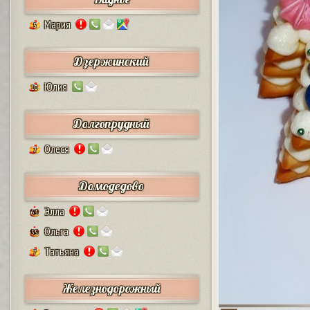
Мария
5
Дзержинский
Юлия
10
Долгопрудный
Олеся
2
Домодедово
Элла
63
Ольга
55
Татьяна
7
Железнодорожный