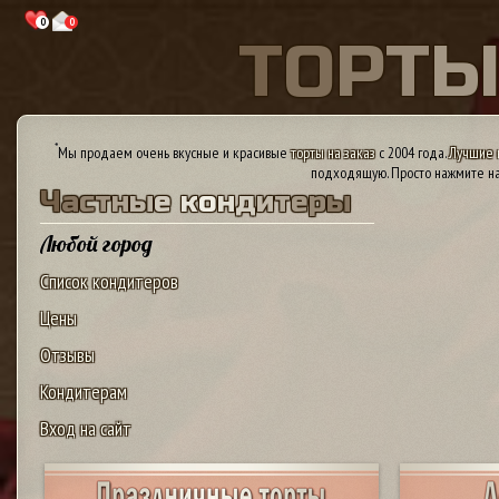
0
0
Т
О
Р
Т
*
Мы продаем очень вкусные и красивые
торты на заказ
с 2004 года.
Лучшие 
подходящую. Просто нажмите на
Ч
а
с
т
н
ы
е
к
о
н
д
и
т
е
р
ы
Любой город
Список кондитеров
Цены
Отзывы
Кондитерам
Вход на сайт