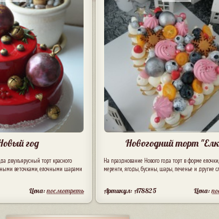
Новый год
Новогодний торт "Елк
ода двухъярусный торт красного
На празднование Нового года торт в форме елочки,
йными веточками, елочными шарами
меренги, ягоды, бусины, шары, печенье и другие сла
Цена:
посмотреть
Артикул: A78825
Цена:
п