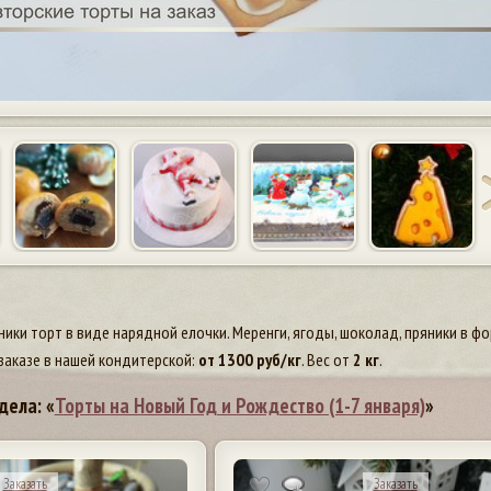
ики торт в виде нарядной елочки. Меренги, ягоды, шоколад, пряники в фо
заказе в нашей кондитерской:
от
1300
руб/кг
. Вес от
2 кг
.
дела: «
Торты на Новый Год и Рождество (1-7 января)
»
Заказать
Заказать