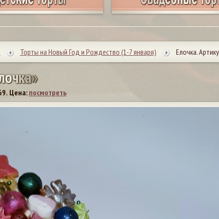
ы
Торты на Новый Год и Рождество (1-7 января)
Елочка. Артику
л
о
ч
к
а
»
69.
Цена:
посмотреть