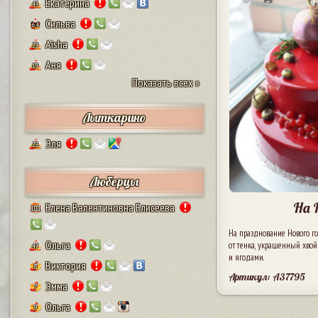
Екатерина
43
Сильва
64
Aisha
29
Аня
19
Показать всех »
Лыткарино
Эля
23
Люберцы
На 
Елена Валентиновна Елисеева
101
На празднование Нового г
Ольга
оттенка, украшенный хво
47
и ягодами.
Виктория
8
Артикул: A37795
Эмма
7
Ольга
9