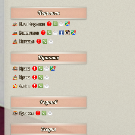
Подольск
Илья Воронин
37
Валентина
14
Наталья
13
Пушкино
Ирина
125
Ирина
12
Алёна
4
Реутов
Сусанна
110
Сходня