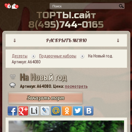
0
0
Т
О
Р
Т
Ы
.
с
а
й
т
8
(
4
9
5
)
7
4
4
-
0
1
6
5
⇓
РАСКРЫТЬ МЕНЮ
⇓
Десерты
Подарочные наборы
На Новый год.
Артикул: А64080
Н
а
Н
о
в
ы
й
г
о
д
Артикул: A64080.
Цена:
посмотреть
Заказать торт