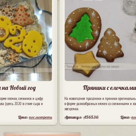
 на Новый год
Пряники с елочкам
орме елочки, снежинок и цифр
На новогодние праздники и пряники оригинальны
ла (здесь 2020 в стиле сыра и
в форме разнообразных елочек со снежинками и зо
звездочки.
Цена:
посмотреть
Артикул: A56536
Цена:
п