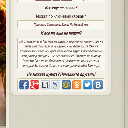
Все еще не нашли?
Может по ключевым словам?
Пряники
,
Снежинки
,
Елки
,
На Новый год
И все же еще не нашли?
Не отчаивайтесь! Мы можем сделать абсолютно любой торт на
заказ. Поэтому если в увиденном на фото торте Вам не
понравилась надпись, цвет, количество ярусов, расположение
или размер фигурок - не переживайте! Нажмите на кнопку
"заказать" и в поле "Пожелания" укажите на те изменения,
которые Вы хотели бы внести в понравившийся Вам торт.
Не можете купить? Намекните друзьям!