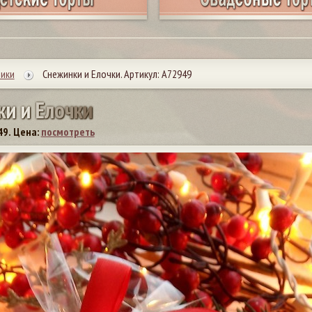
ики
Снежинки и Елочки. Артикул: А72949
к
и
и
Е
л
о
ч
к
и
49.
Цена:
посмотреть