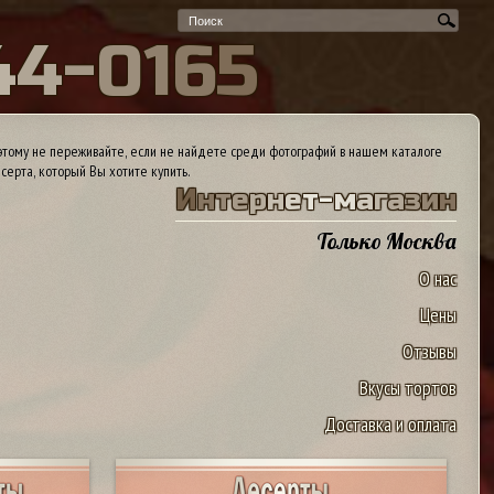
4
4
-
0
1
6
5
тому не переживайте, если не найдете среди фотографий в нашем каталоге
серта, который Вы хотите купить.
И
н
т
е
р
н
е
т
-
м
а
г
а
з
и
н
Только Москва
О нас
Цены
Отзывы
Вкусы тортов
Доставка и оплата