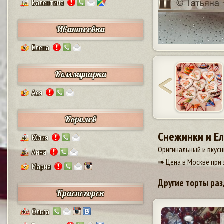
Валентина
17
Ивантеевка
Елена
9
Коммунарка
Ася
8
Королев
Снежинки и Е
Юлия
38
Оригинальный и вкусн
Анна
24
➠ Цена в Москве при 
Мария
5
Другие торты раз
Красногорск
Ольга
207