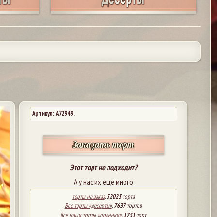
Артикул: A72949.
Заказать торт
Этот торт не подходит?
А у нас их еще много
торты на заказ
.
52023
торта
Все торты «десерты»
.
7637
тортов
Все наши торты «пряники»
.
1751
торт