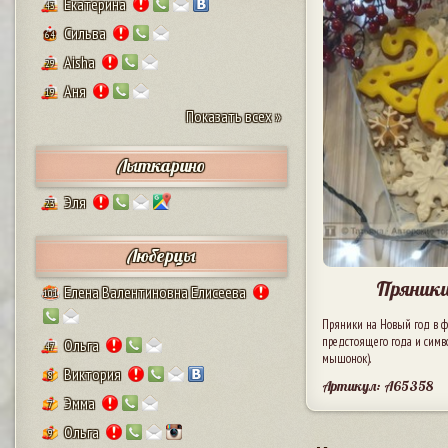
Екатерина
43
Сильва
64
Aisha
29
Аня
19
Показать всех »
Лыткарино
Эля
23
Люберцы
Пряники
Елена Валентиновна Елисеева
101
Пряники на Новый год в ф
предстоящего года и симво
Ольга
47
мышонок).
Виктория
8
Артикул: A65358
Эмма
7
Ольга
9