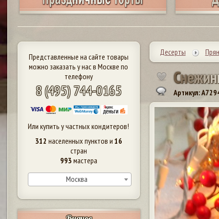
Десерты
Прян
Представленные на сайте товары
можно заказать у нас в Москве по
С
н
е
ж
и
н
телефону
8 (495) 744-0165
Артикул: A729
Или купить у частных кондитеров!
312
населенных пунктов и
16
стран
993
мастера
Москва
Видное