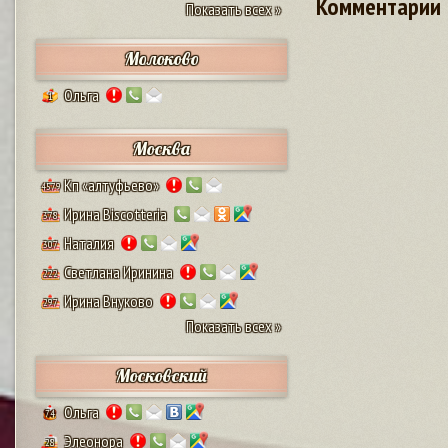
Комментарии
Показать всех »
Молоково
Ольга
1
Москва
Кп «алтуфьево»
4579
Ирина Biscotteria
378
Наталия
307
Светлана Иринина
222
Ирина Внуково
297
Показать всех »
Московский
Ольга
74
Элеонора
28