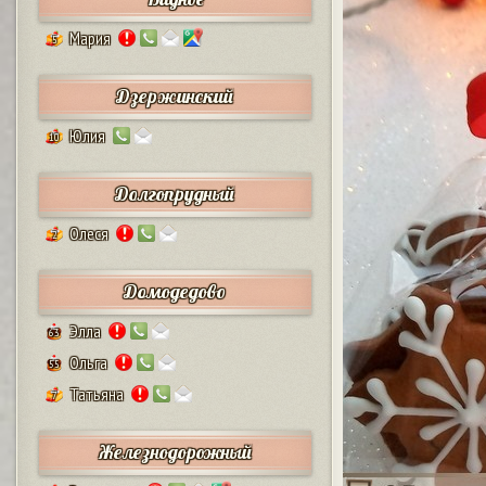
Мария
5
Дзержинский
Юлия
10
Долгопрудный
Олеся
2
Домодедово
Элла
63
Ольга
55
Татьяна
7
Железнодорожный