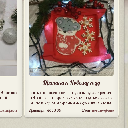
и
Пряники к Новому году
е! Например,
Если вы еще думаете о том, что подарить друзьям и родным
лотой
на Новый год, то поторопитесь и закажите вкусные и красивые
пряники в тему! Например, мышонок в рукавичке и снежинка.
осмотреть
Артикул: A65360
Цена:
посмотреть