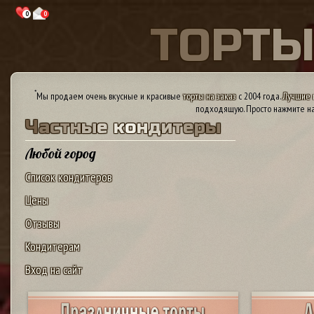
0
0
Т
О
Р
Т
*
Мы продаем очень вкусные и красивые
торты на заказ
с 2004 года.
Лучшие 
подходящую. Просто нажмите на
Ч
а
с
т
н
ы
е
к
о
н
д
и
т
е
р
ы
Любой город
Список кондитеров
Цены
Отзывы
Кондитерам
Вход на сайт