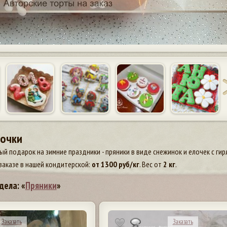
лочки
ый подарок на зимние праздники - пряники в виде снежинок и елочек с ги
заказе в нашей кондитерской:
от
1300
руб/кг
. Вес от
2 кг
.
дела: «
Пряники
»
Заказать
Заказать