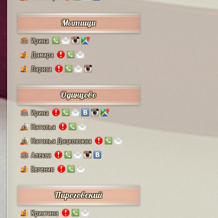
Мытищи
Ирина
132
Дамира
9
Лариса
2
Одинцово
Ирина
111
Наталья
41
Наталья Дацковская
25
Алекса
128
Евгения
2
Пироговский
Кристина
1