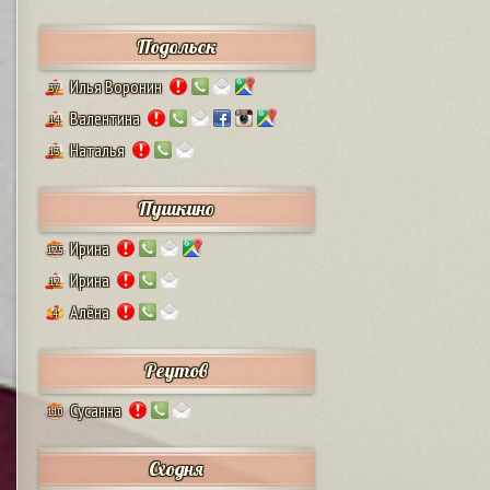
Подольск
Илья Воронин
37
Валентина
14
Наталья
13
Пушкино
Ирина
125
Ирина
12
Алёна
4
Реутов
Сусанна
110
Сходня