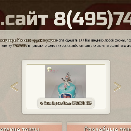
Ы
.
с
а
й
т
8
(
4
9
5
)
7
кондитеры Москвы и других городов
могут сделать для Вас шедевр любой формы, поэ
 кнопку "
заказать
" и приложите фото или эскиз, либо опишите словами внешний вид де
© Светлана. Мытищи 0000