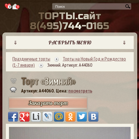
0
0
Т
О
Р
Т
Ы
.
с
а
й
т
8
(
4
9
5
)
7
4
4
-
0
1
6
5
⇓
РАСКРЫТЬ МЕНЮ
⇓
Праздничные торты
Торты на Новый Год и Рождество
(1-7 января)
Зимний. Артикул: А44060
Т
о
р
т
«
З
и
м
н
и
й
»
Артикул: A44060.
Цена:
посмотреть
Заказать торт