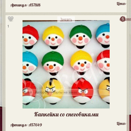
Цена:
Артикул: A57818
посмо
Заказать
1
Капкейки со снеговиками
Цена:
Артикул: A57649