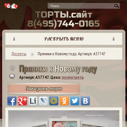
0
0
Т
О
Р
Т
Ы
.
с
а
й
т
8
(
4
9
5
)
7
4
4
-
0
1
6
5
⇓
РАСКРЫТЬ МЕНЮ
⇓
Десерты
Пряники к Новому году. Артикул: А57747
П
р
я
н
и
к
и
к
Н
о
в
о
м
у
г
о
д
у
Артикул: A57747.
Цена:
посмотреть
Заказать торт