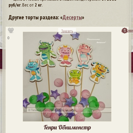
руб/кг
. Вес от
2 кг
.
Другие торты раздела: «
Десерты
»
посмо
Заказать
0
Генри Обнимонстр