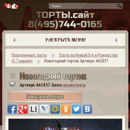
0
0
Т
О
Р
Т
Ы
.
с
а
й
т
8
(
4
9
5
)
7
4
4
-
0
1
6
5
⇓
РАСКРЫТЬ МЕНЮ
⇓
Праздничные торты
Торты на Новый Год и Рождество
(1-7 января)
Новогодний тортик. Артикул: А61857
Н
о
в
о
г
о
д
н
и
й
т
о
р
т
и
к
Артикул: A61857.
Цена:
посмотреть
Заказать торт