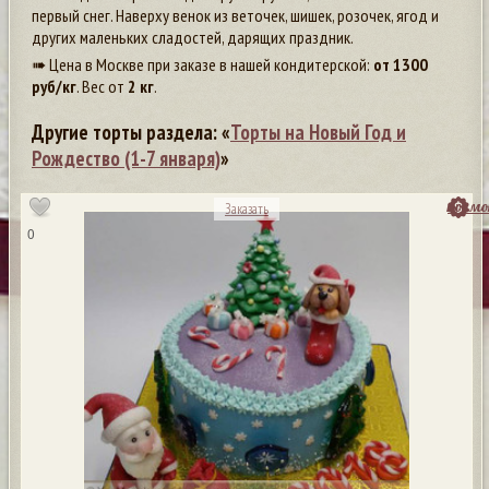
первый снег. Наверху венок из веточек, шишек, розочек, ягод и
других маленьких сладостей, дарящих праздник.
➠ Цена в Москве при заказе в нашей кондитерской:
от
1300
руб/кг
. Вес от
2 кг
.
Другие торты раздела: «
Торты на Новый Год и
Рождество (1-7 января)
»
посмо
Заказать
0