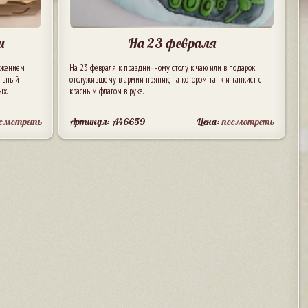
и
На 23 февраля
ражением
На 23 февраля к праздничному столу к чаю или в подарок
альный
отслужившему в армии пряник, на котором танк и танкист с
ых.
красным флагом в руке.
осмотреть
Артикул: A46659
Цена:
посмотреть