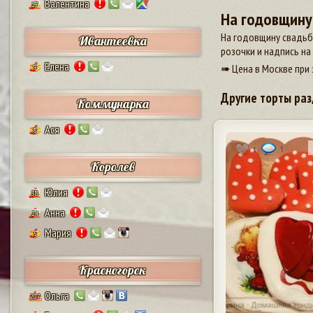
Валентина
17
На годовщину
На годовщину свадьбы
Ивантеевка
розочки и надпись на 
Елена
➠ Цена в Москве при 
9
Другие торты раз
Коммунарка
Ася
8
1
1
Королев
Юлия
38
Анна
24
Мария
5
Красногорск
Ольга
207