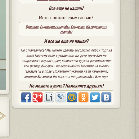
Все еще не нашли?
Может по ключевым словам?
Пряники
,
Годовщина свадьбы
,
Сердечки
,
На годовщину
свадьбы
И все же еще не нашли?
Не отчаивайтесь! Мы можем сделать абсолютно любой торт на
заказ. Поэтому если в увиденном на фото торте Вам не
понравилась надпись, цвет, количество ярусов, расположение
или размер фигурок - не переживайте! Нажмите на кнопку
"заказать" и в поле "Пожелания" укажите на те изменения,
которые Вы хотели бы внести в понравившийся Вам торт.
Не можете купить? Намекните друзьям!