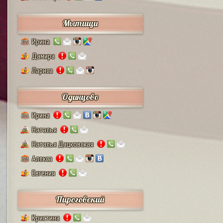
Мытищи
Ирина
132
Дамира
9
Лариса
2
Одинцово
Ирина
111
Наталья
41
Наталья Дацковская
25
Алекса
128
Евгения
2
Пироговский
Кристина
1