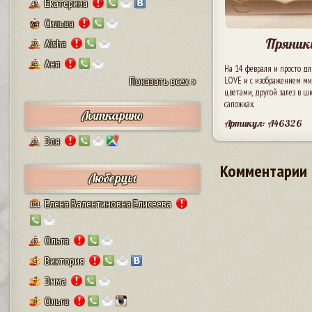
Екатерина
43
Сильва
64
Пряник
Aisha
29
Аня
19
На 14 февраля и просто д
Показать всех »
LOVE и с изображением ми
цветами, другой залез в ш
сапожках.
Лыткарино
Артикул: A46326
Эля
23
Комментарии
Люберцы
Елена Валентиновна Елисеева
101
Ольга
47
Виктория
8
Эмма
7
Ольга
9