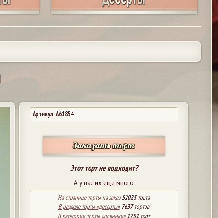
и
Артикул: A61854.
Заказать торт
Этот торт не подходит?
А у нас их еще много
На странице торты на заказ
52023
торта
В разделе торты «десерты»
7637
тортов
В категории торты «пряники»
1751
торт