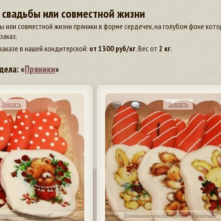
 свадьбы или совместной жизни
 или совместной жизни пряники в форме сердечек, на голубом фоне котор
заказ.
заказе в нашей кондитерской:
от
1300
руб/кг
. Вес от
2 кг
.
дела: «
Пряники
»
Заказать
Заказать
1