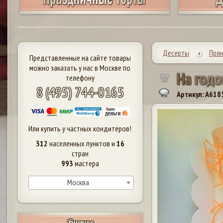
Десерты
Прян
Представленные на сайте товары
можно заказать у нас в Москве по
Н
а
г
о
д
о
телефону
8 (495) 744-0165
Артикул: A618
Или купить у частных кондитеров!
312
населенных пунктов и
16
стран
993
мастера
Москва
Видное