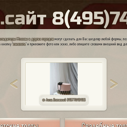
Ы
.
с
а
й
т
8
(
4
9
5
)
7
кондитеры Москвы и других городов
могут сделать для Вас шедевр любой формы, поэ
 кнопку "
заказать
" и приложите фото или эскиз, либо опишите словами внешний вид де
© КП «Алтуфьево». Москва 84957440165