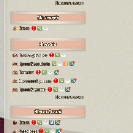
Показать всех »
Молоково
Ольга
1
Москва
Кп «алтуфьево»
4579
Ирина Biscotteria
378
Наталия
307
Светлана Иринина
222
Ирина Внуково
297
Показать всех »
Московский
Ольга
74
Элеонора
28