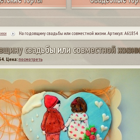
ики
На годовщину свадьбы или совместной жизни. Артикул: А61854
в
щ
и
н
у
с
в
а
д
ь
б
ы
и
л
и
с
о
в
м
е
с
т
н
о
й
ж
и
з
н
54.
Цена:
посмотреть