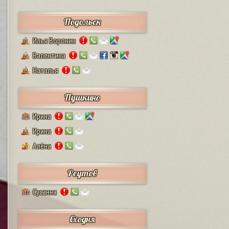
Подольск
Илья Воронин
37
Валентина
14
Наталья
13
Пушкино
Ирина
125
Ирина
12
Алёна
4
Реутов
Сусанна
110
Сходня