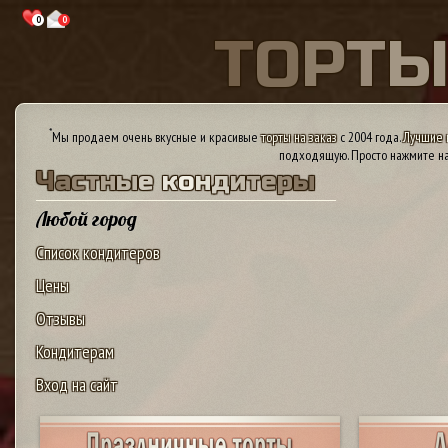
0
0
Т
О
Р
Т
*
Мы продаем очень вкусные и красивые
торты на заказ
с 2004 года.
Лучшие 
подходящую. Просто нажмите на
Ч
а
с
т
н
ы
е
к
о
н
д
и
т
е
р
ы
Любой город
Список кондитеров
Цены
Отзывы
Кондитерам
Вход на сайт