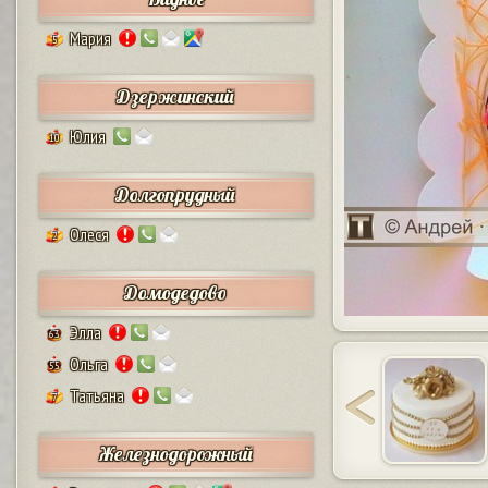
Мария
5
Дзержинский
Юлия
10
Долгопрудный
Олеся
2
Домодедово
Элла
63
Ольга
55
Татьяна
7
Железнодорожный