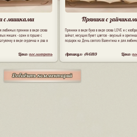
и с мишками
Пряники с зайчикам
ля любимых пряники в виде слова
Пряники в виде букв в виде слова LOVE и с изоб
лых мишек - один в горшке с
зайчат, несущих букет цветов - вкусный и оригин
катулочку в виде сердечка и два в
подарок на День святого Валентина и для любим
Цена:
посмотреть
Артикул: A46189
Цена:
п
Добавить комментарий