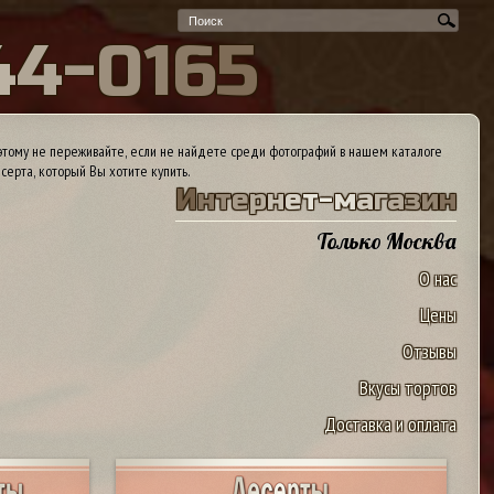
4
4
-
0
1
6
5
тому не переживайте, если не найдете среди фотографий в нашем каталоге
серта, который Вы хотите купить.
И
н
т
е
р
н
е
т
-
м
а
г
а
з
и
н
Только Москва
О нас
Цены
Отзывы
Вкусы тортов
Доставка и оплата