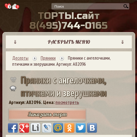
0
0
Т
О
Р
Т
Ы
.
с
а
й
т
8
(
4
9
5
)
7
4
4
-
0
1
6
5
⇓
РАСКРЫТЬ МЕНЮ
⇓
Десерты
Пряники
Пряники с ангелочками,
птичками и зверушками. Артикул: А82096
П
р
я
н
и
к
и
с
а
н
г
е
л
о
ч
к
а
м
и
,
п
т
и
ч
к
а
м
и
и
з
в
е
р
у
ш
к
а
м
и
Артикул: A82096.
Цена:
посмотреть
Заказать торт