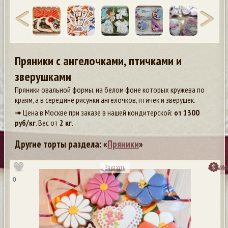
Пряники с ангелочками, птичками и
зверушками
Пряники овальной формы, на белом фоне которых кружева по
краям, а в середине рисунки ангелочков, птичек и зверушек.
➠ Цена в Москве при заказе в нашей кондитерской:
от
1300
руб/кг
. Вес от
2 кг
.
Другие торты раздела: «
Пряники
»
посмо
Заказать
0