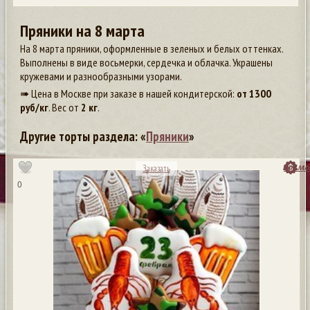
Пряники на 8 марта
На 8 марта пряники, оформленные в зеленых и белых оттенках.
Выполнены в виде восьмерки, сердечка и облачка. Украшены
кружевами и разнообразными узорами.
➠ Цена в Москве при заказе в нашей кондитерской:
от
1300
руб/кг
. Вес от
2 кг
.
Другие торты раздела: «
Пряники
»
посмо
Заказать
0