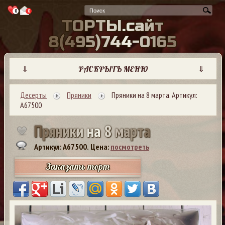
0
0
Т
О
Р
Т
Ы
.
с
а
й
т
8
(
4
9
5
)
7
4
4
-
0
1
6
5
⇓
РАСКРЫТЬ МЕНЮ
⇓
Десерты
Пряники
Пряники на 8 марта. Артикул:
А67500
П
р
я
н
и
к
и
н
а
8
м
а
р
т
а
Артикул: A67500.
Цена:
посмотреть
Заказать торт