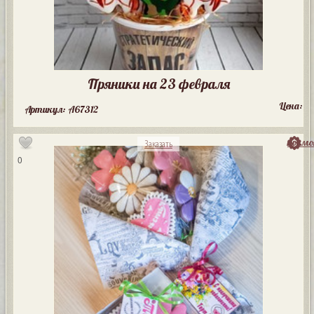
Пряники на 23 февраля
Цена:
Артикул: A67312
посмо
Заказать
0