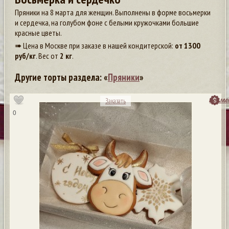
Пряники на 8 марта для женщин. Выполнены в форме восьмерки
и сердечка, на голубом фоне с белыми кружочками большие
красные цветы.
➠ Цена в Москве при заказе в нашей кондитерской:
от
1300
руб/кг
. Вес от
2 кг
.
Другие торты раздела: «
Пряники
»
посмо
Заказать
0