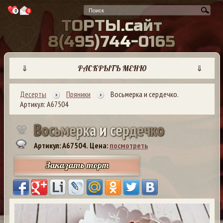
0
0
Т
О
Р
Т
Ы
.
с
а
й
т
8
(
4
9
5
)
7
4
4
-
0
1
6
5
⇓
РАСКРЫТЬ МЕНЮ
⇓
Десерты
Пряники
Восьмерка и сердечко.
Артикул: А67504
В
о
с
ь
м
е
р
к
а
и
с
е
р
д
е
ч
к
о
Артикул: A67504.
Цена:
посмотреть
Заказать торт