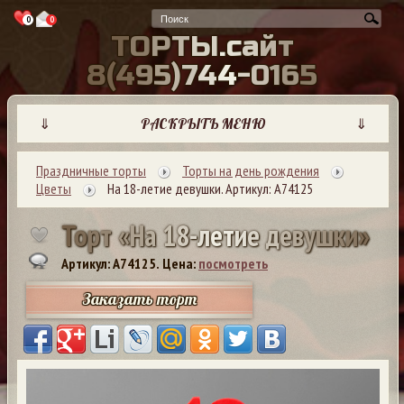
0
0
Т
О
Р
Т
Ы
.
с
а
й
т
8
(
4
9
5
)
7
4
4
-
0
1
6
5
⇓
РАСКРЫТЬ МЕНЮ
⇓
Праздничные торты
Торты на день рождения
Цветы
На 18-летие девушки. Артикул: А74125
Т
о
р
т
«
Н
а
1
8
-
л
е
т
и
е
д
е
в
у
ш
к
и
»
Артикул: A74125.
Цена:
посмотреть
Заказать торт