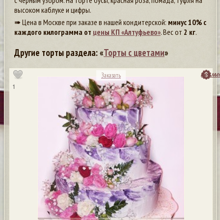
с черным узором. На торте бусы, красная роза, помада, туфля на
высоком каблуке и цифры.
➠ Цена в Москве при заказе в нашей кондитерской:
минус 10% с
каждого килограмма от
цены КП «Алтуфьево»
. Вес от
2 кг
.
Другие торты раздела: «
Торты с цветами
»
посмо
Заказать
1