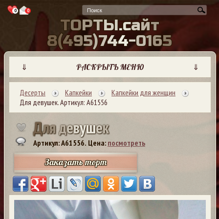
0
0
Т
О
Р
Т
Ы
.
с
а
й
т
8
(
4
9
5
)
7
4
4
-
0
1
6
5
⇓
РАСКРЫТЬ МЕНЮ
⇓
Десерты
Капкейки
Капкейки для женщин
Для девушек. Артикул: А61556
Д
л
я
д
е
в
у
ш
е
к
Артикул: A61556.
Цена:
посмотреть
Заказать торт