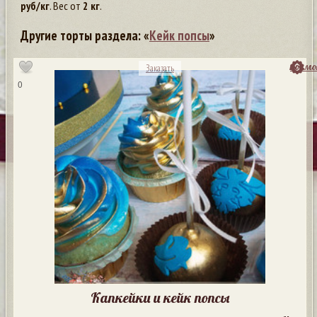
руб/кг
. Вес от
2 кг
.
Другие торты раздела: «
Кейк попсы
»
посмо
Заказать
0
Капкейки и кейк попсы