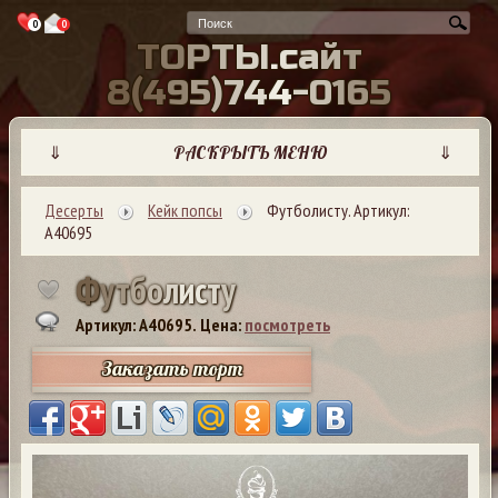
0
0
Т
О
Р
Т
Ы
.
с
а
й
т
8
(
4
9
5
)
7
4
4
-
0
1
6
5
⇓
РАСКРЫТЬ МЕНЮ
⇓
Десерты
Кейк попсы
Футболисту. Артикул:
А40695
Ф
у
т
б
о
л
и
с
т
у
Артикул: A40695.
Цена:
посмотреть
Заказать торт