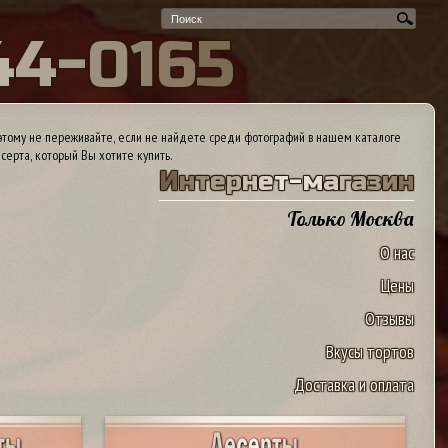
4
4
-
0
1
6
5
тому не переживайте, если не найдете среди фотографий в нашем каталоге
серта, который Вы хотите купить.
И
н
т
е
р
н
е
т
-
м
а
г
а
з
и
н
Только Москва
О нас
Цены
Отзывы
Вкусы тортов
Доставка и оплата