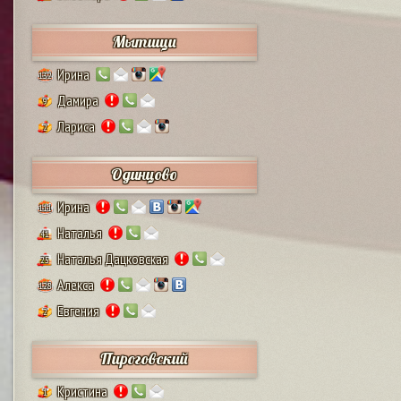
Мытищи
Ирина
132
Дамира
9
Лариса
2
Одинцово
Ирина
111
Наталья
41
Наталья Дацковская
25
Алекса
128
Евгения
2
Пироговский
Кристина
1