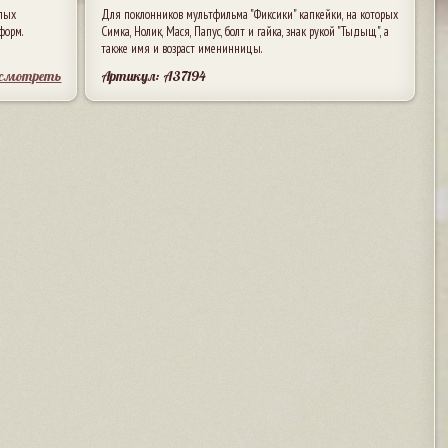
лых
Для поклонников мультфильма "Фиксики" капкейки, на которых
форм.
Симка, Нолик, Мася, Папус, болт и гайка, знак рукой "Тыдыщ", а
также имя и возраст именинницы.
осмотреть
Артикул: A37194