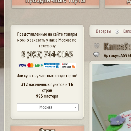
Десерты
Капк
Представленные на сайте товары
можно заказать у нас в Москве по
К
а
п
к
е
й
телефону
8 (495) 744-0165
Артикул: A593
Или купить у частных кондитеров!
312
населенных пунктов и
16
стран
993
мастера
Москва
Видное