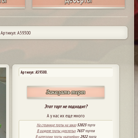
 Артикул: А59300
Артикул: A59300.
Заказать торт
Этот торт не подходит?
А у нас их еще много
На странице торты на заказ
52023
торта
В разделе торты «десерты»
7637
тортов
В категории торты «капкейки»
2922
торта