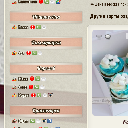
Валентина
17
➠ Цена в Москве при 
Другие торты раз
Ивантеевка
Елена
9
Коммунарка
Ася
8
Королев
Юлия
38
Анна
24
Мария
5
Красногорск
Ольга
К
207