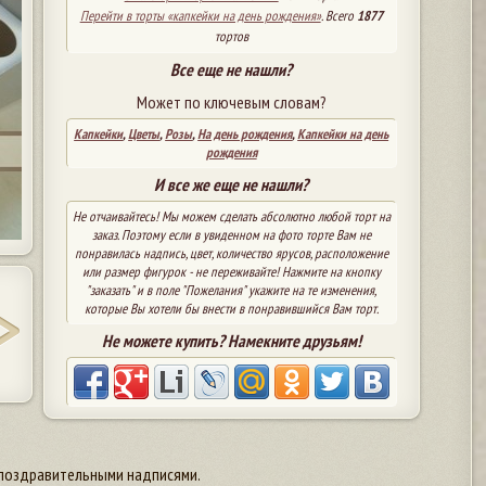
Перейти в торты «капкейки на день рождения»
. Всего
1877
тортов
Все еще не нашли?
Может по ключевым словам?
Капкейки
,
Цветы
,
Розы
,
На день рождения
,
Капкейки на день
рождения
И все же еще не нашли?
Не отчаивайтесь! Мы можем сделать абсолютно любой торт на
заказ. Поэтому если в увиденном на фото торте Вам не
понравилась надпись, цвет, количество ярусов, расположение
или размер фигурок - не переживайте! Нажмите на кнопку
"заказать" и в поле "Пожелания" укажите на те изменения,
которые Вы хотели бы внести в понравившийся Вам торт.
Не можете купить? Намекните друзьям!
 поздравительными надписями.