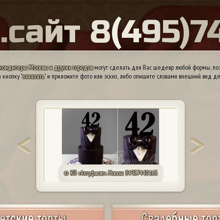
Ы
.
с
а
й
т
8
(
4
9
5
)
7
кондитеры Москвы и других городов
могут сделать для Вас шедевр любой формы, поэ
 кнопку "
заказать
" и приложите фото или эскиз, либо опишите словами внешний вид де
© КП «Алтуфьево». Москва 84957440165