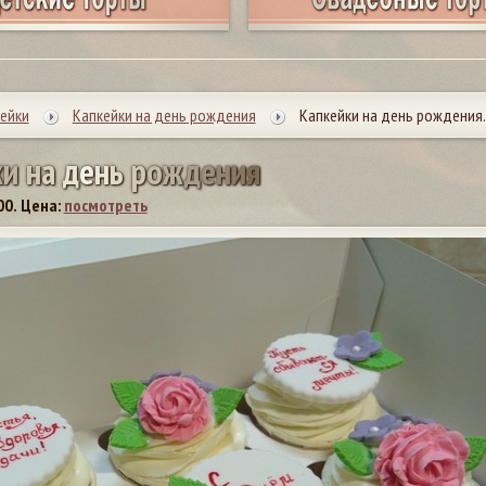
ейки
Капкейки на день рождения
Капкейки на день рождения.
к
и
н
а
д
е
н
ь
р
о
ж
д
е
н
и
я
00.
Цена:
посмотреть