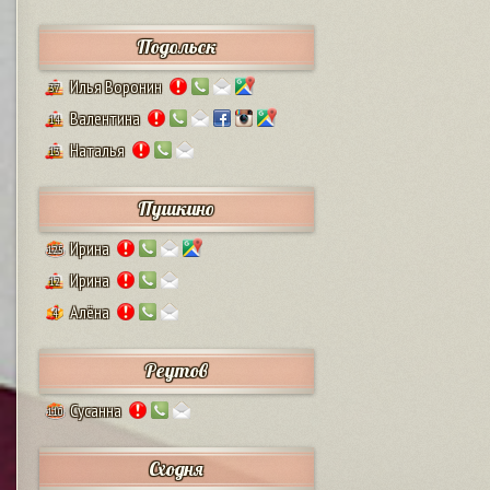
Подольск
Илья Воронин
37
Валентина
14
Наталья
13
Пушкино
Ирина
125
Ирина
12
Алёна
4
Реутов
Сусанна
110
Сходня