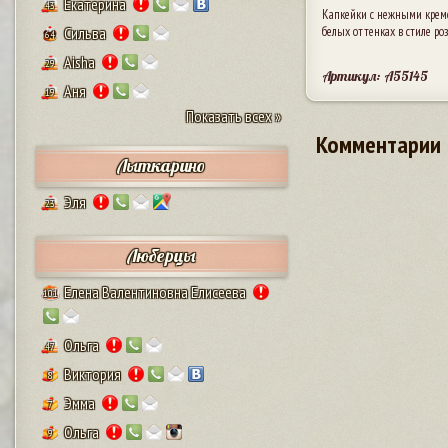
Екатерина
43
Капкейки с нежными крем
Сильва
белых оттенках в стиле ро
64
Aisha
29
Артикул: A55145
Аня
19
Показать всех »
Комментарии
Лыткарино
Эля
23
Люберцы
Елена Валентиновна Елисеева
101
Ольга
47
Виктория
8
Эмма
7
Ольга
9