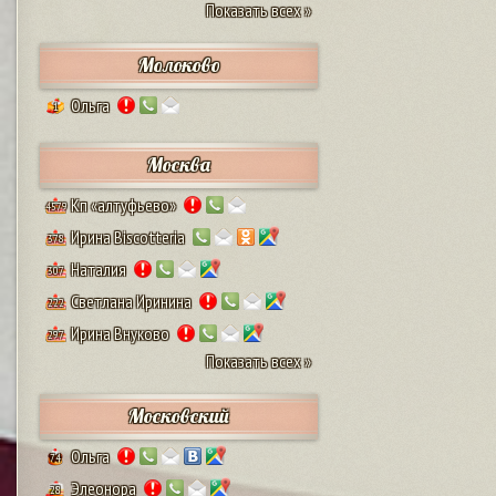
Показать всех »
Молоково
Ольга
1
Москва
Кп «алтуфьево»
4579
Ирина Biscotteria
378
Наталия
307
Светлана Иринина
222
Ирина Внуково
297
Показать всех »
Московский
Ольга
74
Элеонора
28