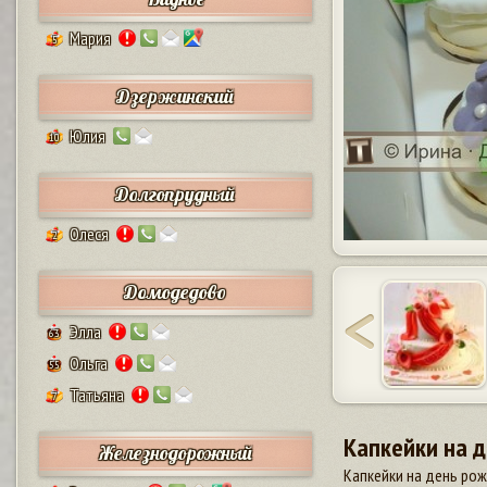
Мария
5
Дзержинский
Юлия
10
Долгопрудный
Олеся
2
Домодедово
Элла
63
Ольга
55
Татьяна
7
Капкейки на 
Железнодорожный
Капкейки на день ро