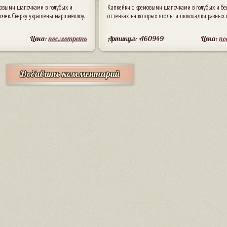
овыми шапочками в голубых и
Капкейки с кремовыми шапочками в голубых и бе
зочек. Сверху украшены маршмеллоу.
оттенках, на которых ягоды и шоколадки разных 
Цена:
посмотреть
Артикул: A60949
Цена:
п
Добавить комментарий