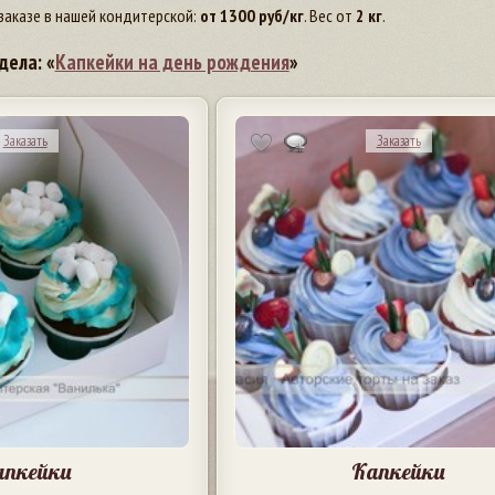
заказе в нашей кондитерской:
от
1300
руб/кг
. Вес от
2 кг
.
дела: «
Капкейки на день рождения
»
Заказать
Заказать
апкейки
Капкейки