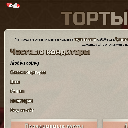
0
0
Т
О
Р
Т
*
Мы продаем очень вкусные и красивые
торты на заказ
с 2004 года.
Лучшие 
подходящую. Просто нажмите на
Ч
а
с
т
н
ы
е
к
о
н
д
и
т
е
р
ы
Любой город
Список кондитеров
Цены
Отзывы
Кондитерам
Вход на сайт