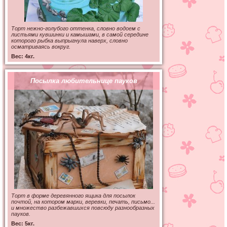
Торт нежно-голубого оттенка, словно водоем с
листьями кувшинки и камышами, в самой середине
которого рыбка выпрыгнула наверх, словно
осматриваясь вокруг.
Вес: 4кг.
Посылка любительнице пауков
Торт в форме деревянного ящика для посылок
почтой, на котором марки, веревки, печать, письмо...
и множество разбежавшихся повсюду разнообразных
пауков.
Вес: 5кг.