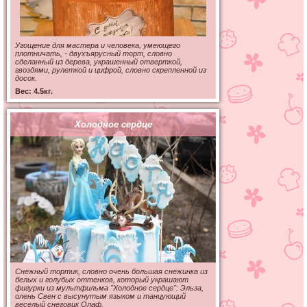
Угощение для мастера и человека, умеющего
плотничать, - двухъярусный торт, словно
сделанный из дерева, украшенный отверткой,
гвоздями, рулеткой и цифрой, словно скрепленной из
досок.
Вес: 4.5кг.
Холодное сердце
Снежный тортик, словно очень большая снежинка из
белых и голубых оттенков, который украшают
фигурки из мультфильма "Холодное сердце": Эльза,
олень Свен с высунутым языком и танцующий
веселый снеговик Олаф.