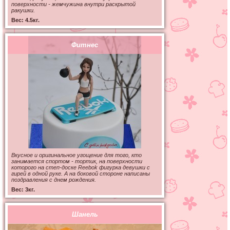
поверхности - жемчужина внутри раскрытой
ракушки.
Вес: 4.5кг.
Фитнес
Вкусное и оригинальное угощение для того, кто
занимается спортом - тортик, на поверхности
которого на степ-доске Reebok фигурка девушки с
гирей в одной руке. А на боковой стороне написаны
поздравления с днем рождения.
Вес: 3кг.
Шанель