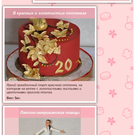
В красных и золотистых оттенках
Яркий праздничный торт красного оттенка, на
котором на ветке с золотистыми листьями и
цветочками присела птичка.
Вес: 5кг.
Латино-американские танцы