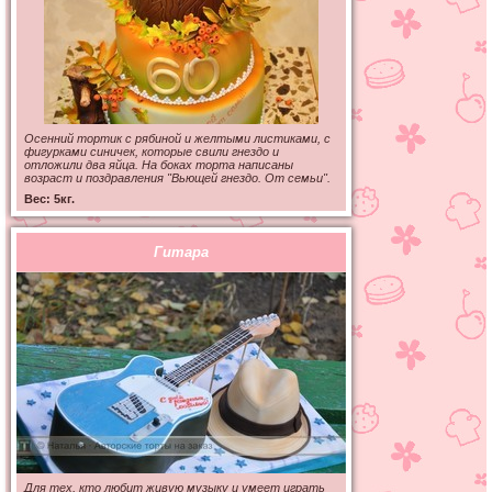
Осенний тортик с рябиной и желтыми листиками, с
фигурками синичек, которые свили гнездо и
отложили два яйца. На боках торта написаны
возраст и поздравления "Вьющей гнездо. От семьи".
Вес: 5кг.
Гитара
Для тех, кто любит живую музыку и умеет играть