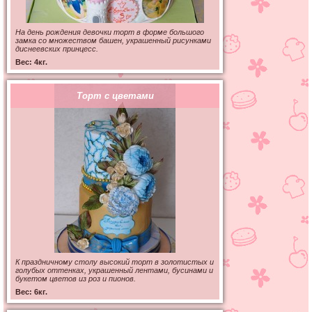
На день рождения девочки торт в форме большого
замка со множеством башен, украшенный рисунками
диснеевских принцесс.
Вес: 4кг.
Торт с цветами
К праздничному столу высокий торт в золотистых и
голубых оттенках, украшенный лентами, бусинами и
букетом цветов из роз и пионов.
Вес: 6кг.