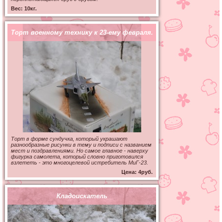
Вес: 10кг.
Торт военному технику к 23-ему февраля.
Торт в форме сундучка, который украшают
разнообразные рисунки в тему и подписи с названием
мест и поздравлениями. Но самое главное - наверху
фигурка самолета, который словно приготовился
взлететь - это многоцелевой истребитель МиГ-23.
Цена: 4руб.
Кладоискатель