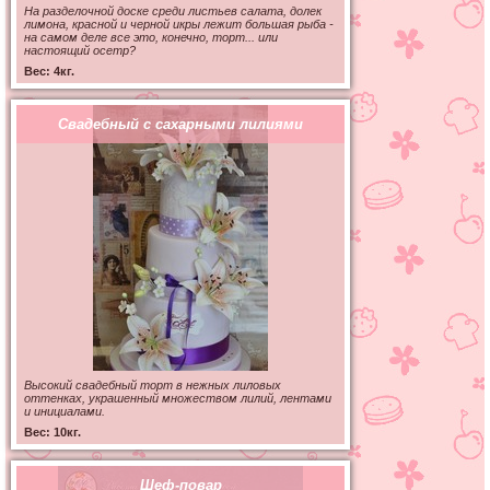
На разделочной доске среди листьев салата, долек
лимона, красной и черной икры лежит большая рыба -
на самом деле все это, конечно, торт... или
настоящий осетр?
Вес: 4кг.
Свадебный с сахарными лилиями
Высокий свадебный торт в нежных лиловых
оттенках, украшенный множеством лилий, лентами
и инициалами.
Вес: 10кг.
Шеф-повар