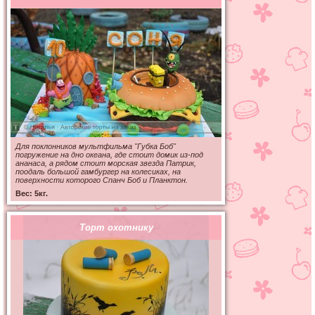
Для поклонников мультфильма "Губка Боб"
погружение на дно океана, где стоит домик из-под
ананаса, а рядом стоит морская звезда Патрик,
поодаль большой гамбургер на колесиках, на
поверхности которого Спанч Боб и Планктон.
Вес: 5кг.
Торт охотнику