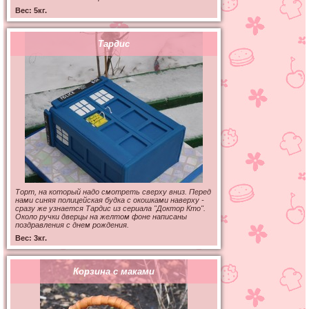
Вес: 5кг.
Тардис
Торт, на который надо смотреть сверху вниз. Перед
нами синяя полицейская будка с окошками наверху -
сразу же узнается Тардис из сериала "Доктор Кто".
Около ручки дверцы на желтом фоне написаны
поздравления с днем рождения.
Вес: 3кг.
Корзина с маками