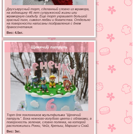
Двухъярусный торт, сделанный словно из мрамора,
на годовщину 46 лет супружеской жизни или
мраморную свадьбу. Еще торт украшает большой
красный пион, символ любви и богатства. Отдельно
на поверхности написаны поздравления с днем
бракосочетания.
Вес: 4.5кг.
Щенячий патруль
Торт для поклонников мультфильма "Щенячий
патруль". Бока нежного-голубого цвета с облаками, а
поверхность зеленая, словно полянка, на которой
расположились Рокки, Чейз, Крепыш, Маршал и Скай.
Вес: 3кг.