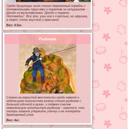
Среди бушующих волн стоит деревянный корабль с
потемневшими парусами и пиратом за штурвалом -
Джейк из мультфильма "Джейк и пираты
Нетландии". Все это, увы или к счастью, не игрушка,
а торт, очень вкусный и красивый.
Вес: 4.5кг.
Рыболов
Словно на гористой местности среди камней и
небольшого количества зелени стоит рыболов с
большой удочкой в руках, и поймал совсем
немаленькую золотистую рыбешку - кажется, что
теперь главное удержать удочку и не потерять
драгоценный улов.
Вес: 4кг.