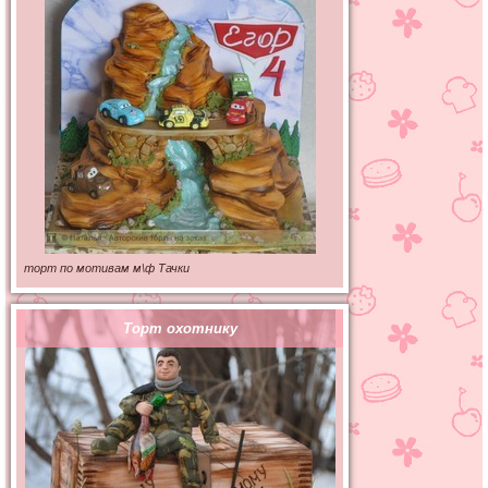
торт по мотивам м\ф Тачки
Торт охотнику