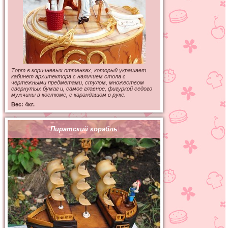
Торт в коричневых оттенках, который украшает
кабинет архитектора с наличием стола с
чертежными предметами, стулом, множеством
свернутых бумаг и, самое главное, фигуркой седого
мужчины в костюме, с карандашом в руке.
Вес: 4кг.
Пиратский корабль