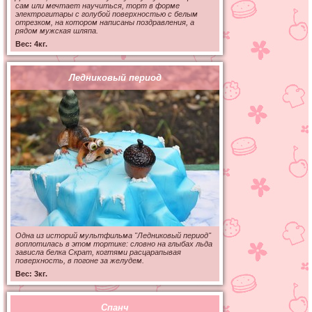
сам или мечтает научиться, торт в форме
электрогитары с голубой поверхностью с белым
отрезком, на котором написаны поздравления, а
рядом мужская шляпа.
Вес: 4кг.
Ледниковый период
Одна из историй мультфильма "Ледниковый период"
воплотилась в этом тортике: словно на глыбах льда
зависла белка Скрат, когтями расцарапывая
поверхность, в погоне за желудем.
Вес: 3кг.
Спанч