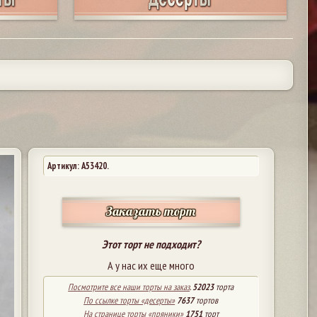
Артикул: A53420.
Заказать торт
Этот торт не подходит?
А у нас их еще много
Посмотрите все наши торты на заказ
.
52023
торта
По ссылке торты «десерты»
7637
тортов
На странице торты «пряники»
1751
торт