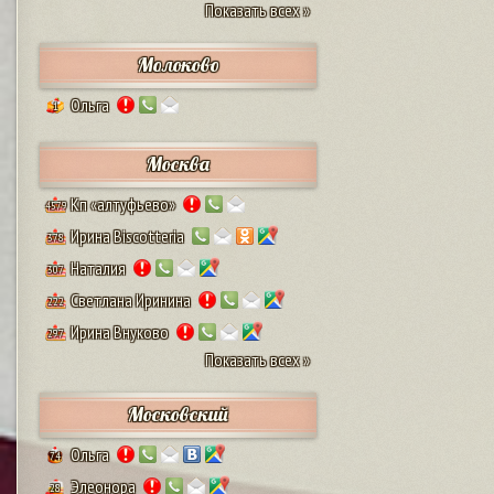
Показать всех »
Молоково
Ольга
1
Москва
Кп «алтуфьево»
4579
Ирина Biscotteria
378
Наталия
307
Светлана Иринина
222
Ирина Внуково
297
Показать всех »
Московский
Ольга
74
Элеонора
28