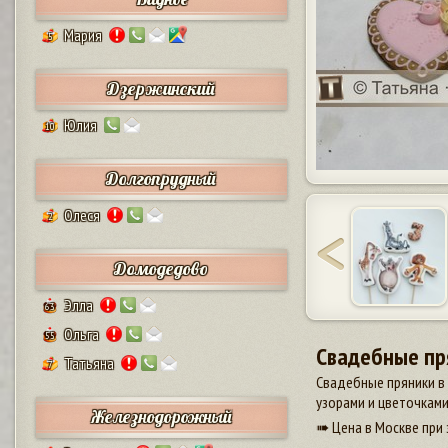
Мария
5
Дзержинский
Юлия
10
Долгопрудный
Олеся
2
Домодедово
Элла
63
Ольга
55
Свадебные пр
Татьяна
7
Свадебные пряники в 
узорами и цветочками
Железнодорожный
➠ Цена в Москве при 