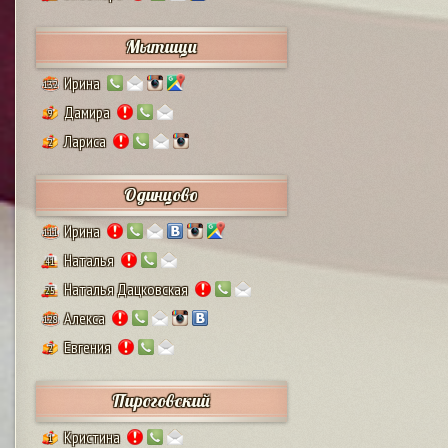
Мытищи
Ирина
132
Дамира
9
Лариса
2
Одинцово
Ирина
111
Наталья
41
Наталья Дацковская
25
Алекса
128
Евгения
2
Пироговский
Кристина
1