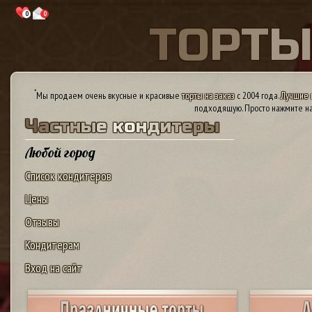
0
0
Т
О
Р
Т
*
Мы продаем очень вкусные и красивые
торты на заказ
с 2004 года.
Лучшие 
подходящую. Просто нажмите на
Ч
а
с
т
н
ы
е
к
о
н
д
и
т
е
р
ы
Любой город
Список кондитеров
Цены
Отзывы
Кондитерам
Вход на сайт