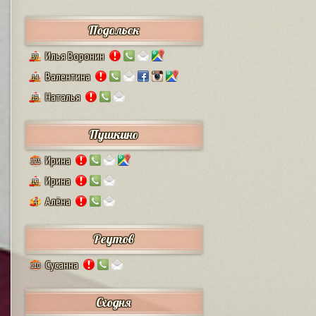
Подольск
Илья Воронин
37
Валентина
14
Наталья
13
Пушкино
Ирина
125
Ирина
12
Алёна
4
Реутов
Сусанна
110
Сходня