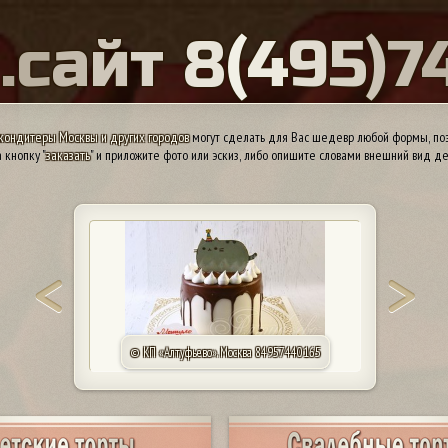
Ы
.
с
а
й
т
8
(
4
9
5
)
7
кондитеры Москвы и других городов
могут сделать для Вас шедевр любой формы, поэ
 кнопку "
заказать
" и приложите фото или эскиз, либо опишите словами внешний вид де
© КП «Алтуфьево». Москва 84957440165