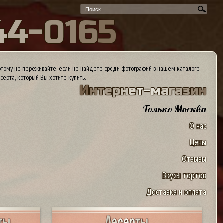
4
4
-
0
1
6
5
тому не переживайте, если не найдете среди фотографий в нашем каталоге
серта, который Вы хотите купить.
И
н
т
е
р
н
е
т
-
м
а
г
а
з
и
н
Только Москва
О нас
Цены
Отзывы
Вкусы тортов
Доставка и оплата