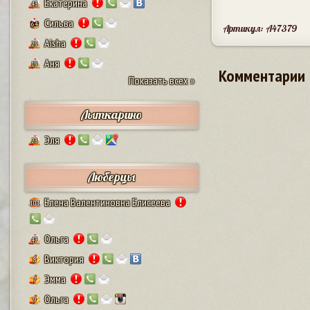
Екатерина
43
Сильва
64
Артикул: A47379
Aisha
29
Аня
19
Комментарии
Показать всех »
Лыткарино
Эля
23
Люберцы
Елена Валентиновна Елисеева
101
Ольга
47
Виктория
8
Эмма
7
Ольга
9