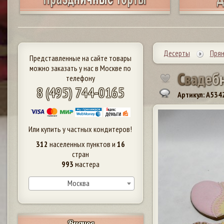
Десерты
Прян
Представленные на сайте товары
можно заказать у нас в Москве по
С
в
а
д
е
б
телефону
8 (495) 744-0165
Артикул: A534
Или купить у частных кондитеров!
312
населенных пунктов и
16
стран
993
мастера
Москва
Видное