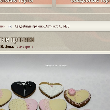
ики
Свадебные пряники. Артикул: А53420
н
ы
е
п
р
я
н
и
к
и
20.
Цена:
посмотреть