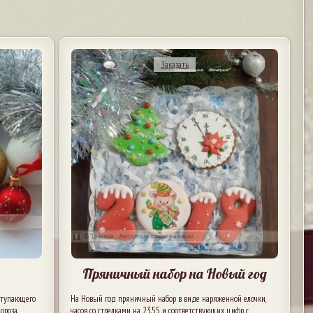
Заказать
Пряничный набор на Новый год
ступающего
На Новый год пряничный набор в виде наряженной елочки,
ороза.
часов со стрелками на 23.55 и соответствующих цифр с