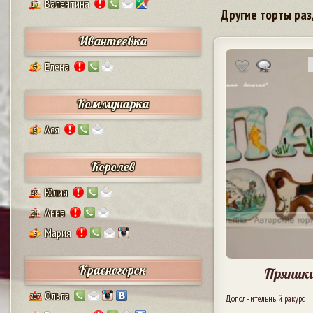
Валентина
17
Другие торты раз
Ивантеевка
Елена
9
Коммунарка
Ася
8
Королев
Юлия
38
Анна
24
Мария
5
Красногорск
Пряники
Ольга
207
Дополнительный ракурс.