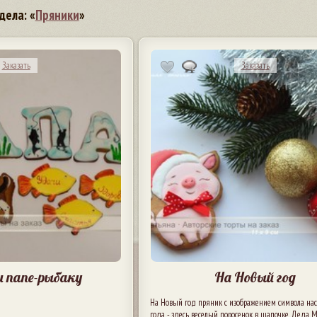
дела: «
Пряники
»
Заказать
Заказать
 папе-рыбаку
На Новый год
На Новый год пряник с изображением символа на
года - здесь веселый поросенок в шапочке Деда М