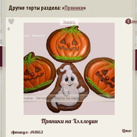
Другие торты раздела: «
Пряники
»
посмо
Заказать
0
Пряники на Хэллоуин
Цена:
Артикул: A41863