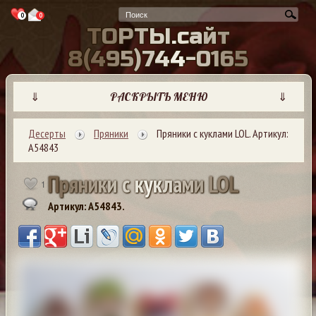
0
0
Т
О
Р
Т
Ы
.
с
а
й
т
8
(
4
9
5
)
7
4
4
-
0
1
6
5
⇓
РАСКРЫТЬ МЕНЮ
⇓
Десерты
Пряники
Пряники с куклами LOL. Артикул:
А54843
П
р
я
н
и
к
и
с
к
у
к
л
а
м
и
L
O
L
1
Артикул: A54843.