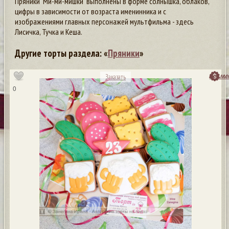
Пряники "Ми-ми-мишки" выполнены в форме солнышка, облаков,
цифры в зависимости от возраста именинника и с
изображениями главных персонажей мультфильма - здесь
Лисичка, Тучка и Кеша.
Другие торты раздела: «
Пряники
»
посмо
Заказать
0