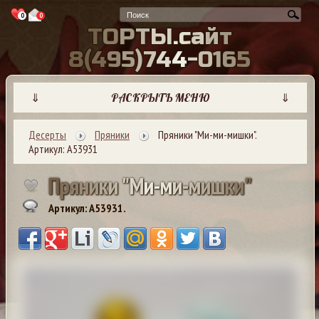
0
0
Т
О
Р
Т
Ы
.
с
а
й
т
8
(
4
9
5
)
7
4
4
-
0
1
6
5
⇓
РАСКРЫТЬ МЕНЮ
⇓
Десерты
Пряники
Пряники "Ми-ми-мишки".
Артикул: А53931
П
р
я
н
и
к
и
"
М
и
-
м
и
-
м
и
ш
к
и
"
Артикул: A53931.