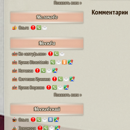
Показать всех »
Комментарии
Молоково
Ольга
1
Москва
Кп «алтуфьево»
4579
Ирина Biscotteria
378
Наталия
307
Светлана Иринина
222
Ирина Внуково
297
Показать всех »
Московский
Ольга
74
Элеонора
28