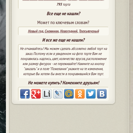
793
торта
Все еще не нашли?
Может по ключевым словам?
Новый год
,
Снежинки
,
Новогодний
,
Трехъярусный
И все же еще не нашли?
Не отчаивайтесь! Мы можем сделать абсолютно любой торт на
заказ. Поэтому если в увиденном на фото торте Вам не
понравилась надпись, цвет, количество ярусов, расположение
или размер фигурок - не переживайте! Нажмите на кнопку
"заказать" и в поле "Пожелания" укажите на те изменения,
которые Вы хотели бы внести в понравившийся Вам торт.
Не можете купить? Намекните друзьям!