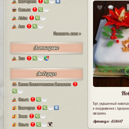
Екатерина
43
1
Сильва
64
Aisha
29
Аня
19
Показать всех »
Лыткарино
Эля
23
Люберцы
Елена Валентиновна Елисеева
101
Но
Ольга
47
Торт, украшенный новогодн
Виктория
и поздравления с праздни
8
звездочек.
Эмма
7
Артикул: A38417
Ольга
9