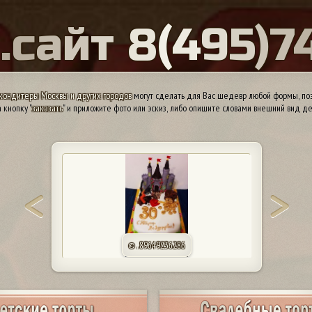
Ы
.
с
а
й
т
8
(
4
9
5
)
7
кондитеры Москвы и других городов
могут сделать для Вас шедевр любой формы, поэ
 кнопку "
заказать
" и приложите фото или эскиз, либо опишите словами внешний вид де
© . 89649236286