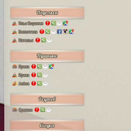
Подольск
Илья Воронин
37
Валентина
14
Наталья
13
Пушкино
Ирина
125
Ирина
12
Алёна
4
Реутов
Сусанна
110
Сходня