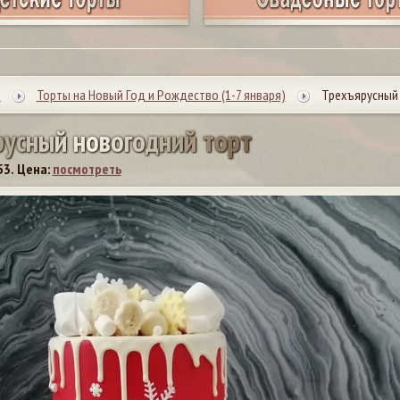
ы
Торты на Новый Год и Рождество (1-7 января)
Трехъярусный 
р
у
с
н
ы
й
н
о
в
о
г
о
д
н
и
й
т
о
р
т
53.
Цена:
посмотреть