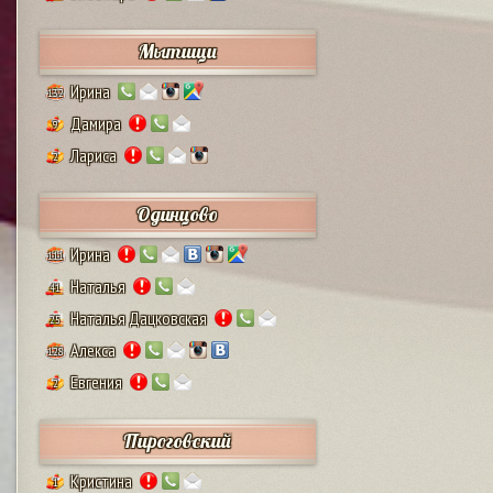
Мытищи
Ирина
132
Дамира
9
Лариса
2
Одинцово
Ирина
111
Наталья
41
Наталья Дацковская
25
Алекса
128
Евгения
2
Пироговский
Кристина
1