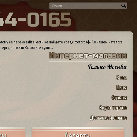
4
4
-
0
1
6
5
тому не переживайте, если не найдете среди фотографий в нашем каталоге
серта, который Вы хотите купить.
И
н
т
е
р
н
е
т
-
м
а
г
а
з
и
н
Только Москва
О нас
Цены
Отзывы
Вкусы тортов
Доставка и оплата