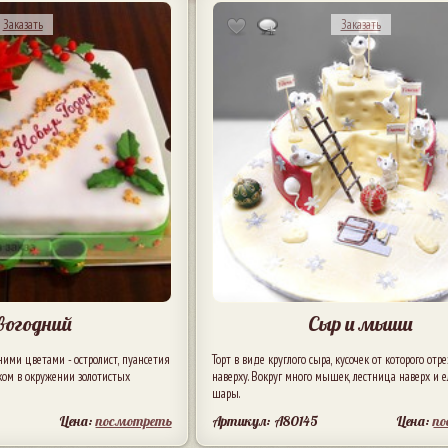
Заказать
Заказать
вогодний
Сыр и мыши
ими цветами - остролист, пуансетия
Торт в виде круглого сыра, кусочек от которого отре
ком в окружении золотистых
наверху. Вокруг много мышек, лестница наверх и 
шары.
Цена:
посмотреть
Артикул: A80145
Цена:
п