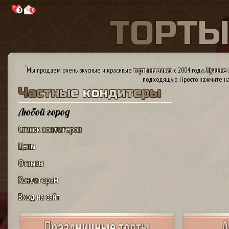
0
0
Т
О
Р
Т
*
Мы продаем очень вкусные и красивые
торты на заказ
с 2004 года.
Лучшие 
подходящую. Просто нажмите на
Ч
а
с
т
н
ы
е
к
о
н
д
и
т
е
р
ы
Любой город
Список кондитеров
Цены
Отзывы
Кондитерам
Вход на сайт