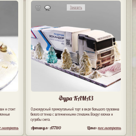
Заказать
Фура КАМАЗ
зан и стоит
Одноярусный прямоугольный торт в виде большого грузовика
елочные
белого оттенка с затемненными стеклами. Вокруг елочки и
сугробы снега.
осмотреть
Артикул: A77110
Цена:
посмотреть