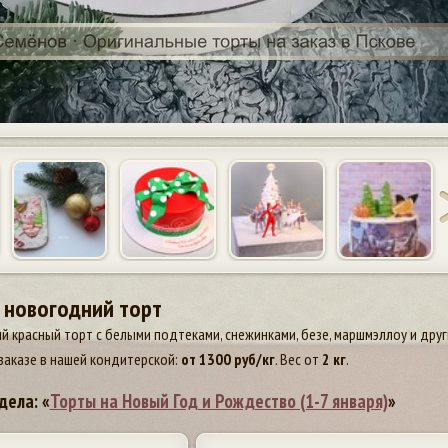
 новогодний торт
 красный торт с белыми подтеками, снежинками, безе, маршмэллоу и дру
заказе в нашей кондитерской:
от
1300
руб/кг
. Вес от
2 кг
.
дела: «
Торты на Новый Год и Рождество (1-7 января)
»