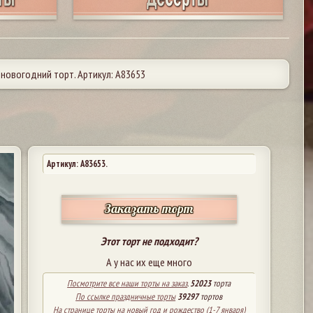
новогодний торт. Артикул: А83653
Артикул: A83653.
Заказать торт
Этот торт не подходит?
А у нас их еще много
Посмотрите все наши торты на заказ
.
52023
торта
По ссылке праздничные торты
39297
тортов
На странице торты на новый год и рождество (1-7 января)