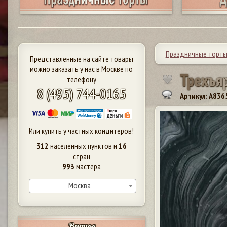
Праздничные торт
Представленные на сайте товары
можно заказать у нас в Москве по
Т
р
е
х
ъ
я
телефону
8 (495) 744-0165
Артикул: A836
Или купить у частных кондитеров!
312
населенных пунктов и
16
стран
993
мастера
Москва
Видное