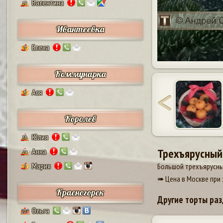
Валентина
17
Ивантеевка
Елена
9
Коммунарка
Ася
8
Королев
Юлия
38
Трехъярусный
Анна
24
Мария
Большой трехъярусный
5
➠ Цена в Москве при 
Красногорск
Другие торты раз
Ольга
207