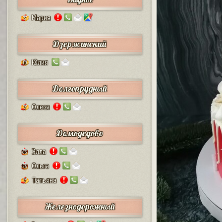
Мария
5
Дзержинский
Юлия
10
Долгопрудный
Олеся
2
Домодедово
Элла
63
Ольга
55
Татьяна
7
Железнодорожный