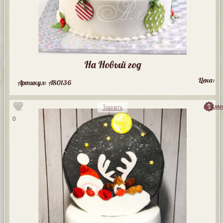
На Новый год
Цена:
Артикул: A80136
посмо
Заказать
0