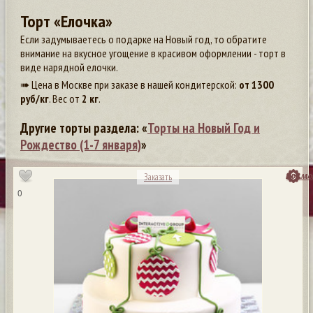
Торт «Елочка»
Если задумываетесь о подарке на Новый год, то обратите
внимание на вкусное угощение в красивом оформлении - торт в
виде нарядной елочки.
➠ Цена в Москве при заказе в нашей кондитерской:
от
1300
руб/кг
. Вес от
2 кг
.
Другие торты раздела: «
Торты на Новый Год и
Рождество (1-7 января)
»
посмо
Заказать
0