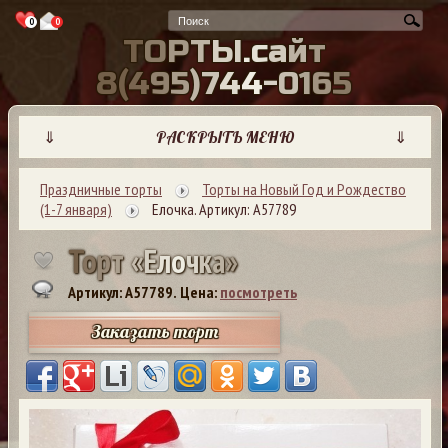
0
0
Т
О
Р
Т
Ы
.
с
а
й
т
8
(
4
9
5
)
7
4
4
-
0
1
6
5
⇓
РАСКРЫТЬ МЕНЮ
⇓
Праздничные торты
Торты на Новый Год и Рождество
(1-7 января)
Елочка. Артикул: А57789
Т
о
р
т
«
Е
л
о
ч
к
а
»
Артикул: A57789.
Цена:
посмотреть
Заказать торт