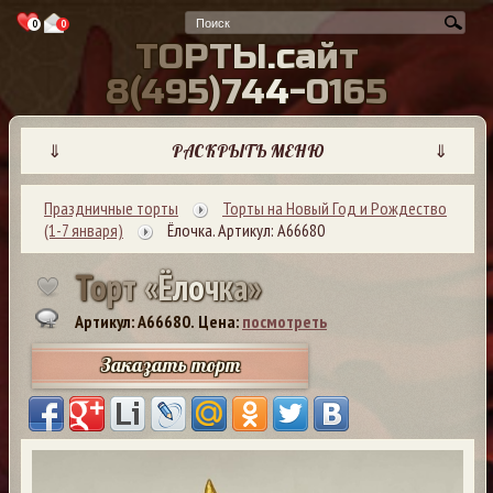
0
0
Т
О
Р
Т
Ы
.
с
а
й
т
8
(
4
9
5
)
7
4
4
-
0
1
6
5
⇓
РАСКРЫТЬ МЕНЮ
⇓
Праздничные торты
Торты на Новый Год и Рождество
(1-7 января)
Ёлочка. Артикул: А66680
Т
о
р
т
«
Ё
л
о
ч
к
а
»
Артикул: A66680.
Цена:
посмотреть
Заказать торт