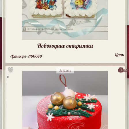
Новогодние открытки
Цена:
Артикул: A66683
посмо
Заказать
0