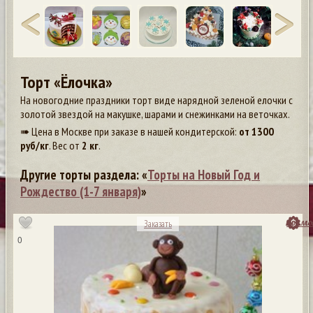
Торт «Ёлочка»
На новогодние праздники торт виде нарядной зеленой елочки с
золотой звездой на макушке, шарами и снежинками на веточках.
➠ Цена в Москве при заказе в нашей кондитерской:
от
1300
руб/кг
. Вес от
2 кг
.
Другие торты раздела: «
Торты на Новый Год и
Рождество (1-7 января)
»
посмо
Заказать
0