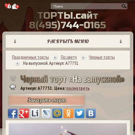
0
0
Т
О
Р
Т
Ы
.
с
а
й
т
8
(
4
9
5
)
7
4
4
-
0
1
6
5
⇓
РАСКРЫТЬ МЕНЮ
⇓
Праздничные торты
По цвету
Черные торты
На выпускной. Артикул: А77751
Ч
е
р
н
ы
й
т
о
р
т
«
Н
а
в
ы
п
у
с
к
н
о
й
»
Артикул: A77751.
Цена:
посмотреть
Заказать торт