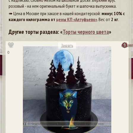
с надписью, словно мелом на школьной доске. Верхний ярус
розовый - на нем оригинальный букет и шапочка выпускника.
➠ Цена в Москве при заказе в нашей кондитерской:
минус 10% с
каждого килограмма от
цены КП «Алтуфьево»
. Вес от
2 кг
.
Другие торты раздела: «
Торты черного цвета
»
посмо
Заказать
0