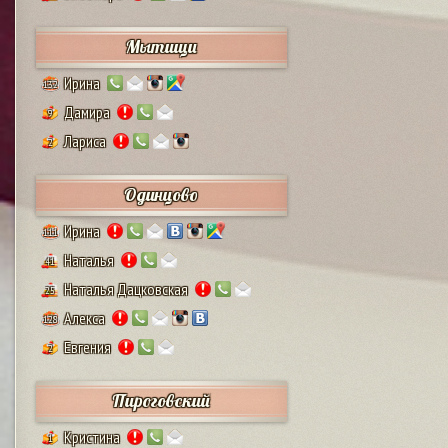
Мытищи
Ирина
132
Дамира
9
Лариса
2
Одинцово
Ирина
111
Наталья
41
Наталья Дацковская
25
Алекса
128
Евгения
2
Пироговский
Кристина
1