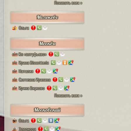
Показать всех »
Молоково
Ольга
1
Москва
Кп «алтуфьево»
4579
Ирина Biscotteria
378
Наталия
307
Светлана Иринина
222
Ирина Внуково
297
Показать всех »
Московский
Ольга
74
Элеонора
28