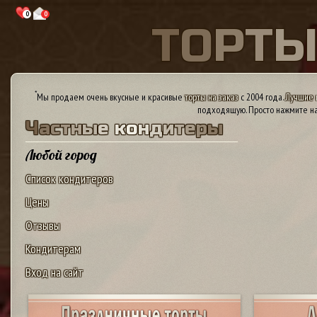
0
0
Т
О
Р
Т
*
Мы продаем очень вкусные и красивые
торты на заказ
с 2004 года.
Лучшие 
подходящую. Просто нажмите на
Ч
а
с
т
н
ы
е
к
о
н
д
и
т
е
р
ы
Любой город
Список кондитеров
Цены
Отзывы
Кондитерам
Вход на сайт