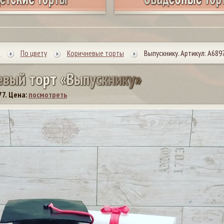
ы
По цвету
Коричневые торты
Выпускнику. Артикул: А689
е
в
ы
й
т
о
р
т
«
В
ы
п
у
с
к
н
и
к
у
»
77.
Цена:
посмотреть