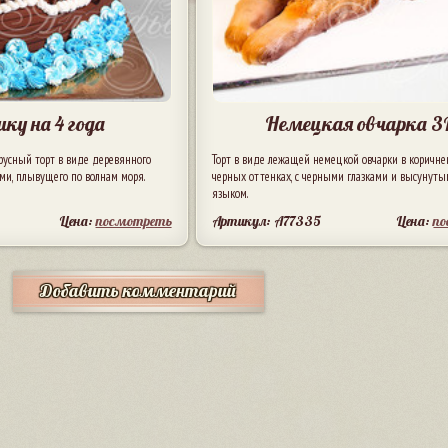
ку на 4 года
Немецкая овчарка 3
русный торт в виде деревянного
Торт в виде лежащей немецкой овчарки в коричне
ми, плывущего по волнам моря.
черных оттенках, с черными глазками и высунут
языком.
Цена:
посмотреть
Артикул: A77335
Цена:
п
Добавить комментарий