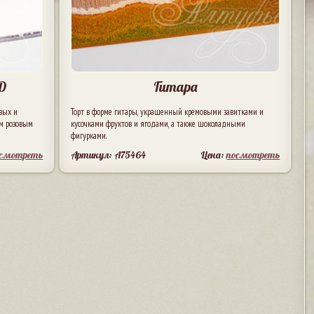
D
Гитара
вых и
Торт в форме гитары, украшенный кремовыми завитками и
ым розовым
кусочками фруктов и ягодами, а также шоколадными
фигурками.
осмотреть
Артикул: A75464
Цена:
посмотреть