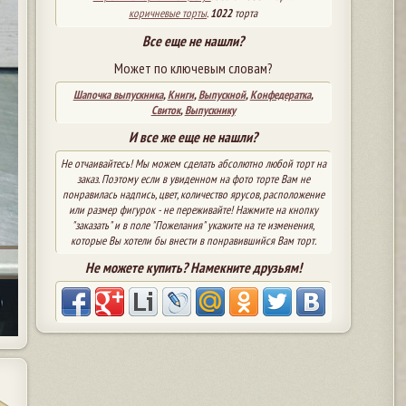
коричневые торты
.
1022
торта
Все еще не нашли?
Может по ключевым словам?
Шапочка выпускника
,
Книги
,
Выпускной
,
Конфедератка
,
Свиток
,
Выпускнику
И все же еще не нашли?
Не отчаивайтесь! Мы можем сделать абсолютно любой торт на
заказ. Поэтому если в увиденном на фото торте Вам не
понравилась надпись, цвет, количество ярусов, расположение
или размер фигурок - не переживайте! Нажмите на кнопку
"заказать" и в поле "Пожелания" укажите на те изменения,
которые Вы хотели бы внести в понравившийся Вам торт.
Не можете купить? Намекните друзьям!