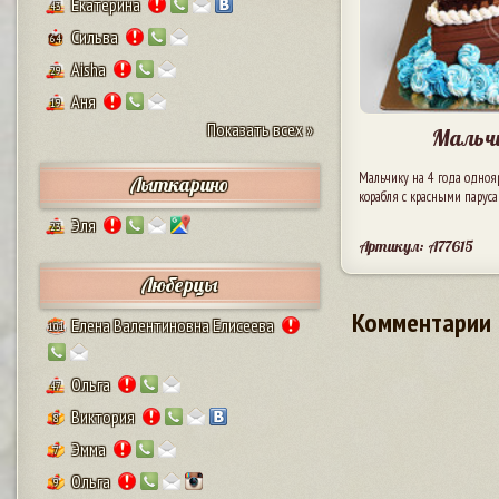
Екатерина
43
Сильва
64
Aisha
29
Аня
19
Показать всех »
Мальчи
Мальчику на 4 года одноя
Лыткарино
корабля с красными паруса
Эля
23
Артикул: A77615
Люберцы
Комментарии
Елена Валентиновна Елисеева
101
Ольга
47
Виктория
8
Эмма
7
Ольга
9