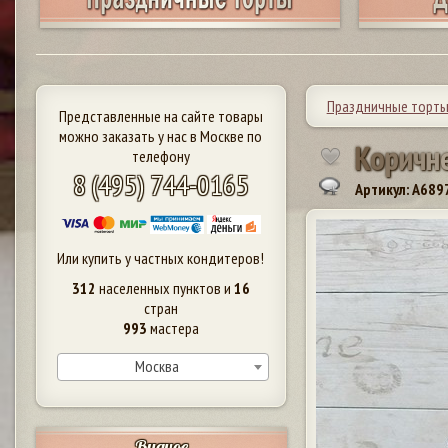
Праздничные торт
Представленные на сайте товары
можно заказать у нас в Москве по
К
о
р
и
ч
н
телефону
8 (495) 744-0165
Артикул: A689
Или купить у частных кондитеров!
312
населенных пунктов и
16
стран
993
мастера
Москва
Видное