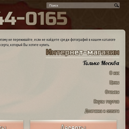
4
4
-
0
1
6
5
тому не переживайте, если не найдете среди фотографий в нашем каталоге
серта, который Вы хотите купить.
И
н
т
е
р
н
е
т
-
м
а
г
а
з
и
н
Только Москва
О нас
Цены
Отзывы
Вкусы тортов
Доставка и оплата