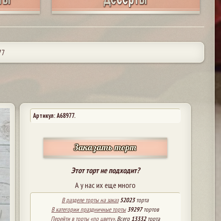
77
Артикул: A68977.
Заказать торт
Этот торт не подходит?
А у нас их еще много
В разделе торты на заказ
52023
торта
В категории праздничные торты
39297
тортов
Перейти в торты «по цвету»
. Всего
13332
торта