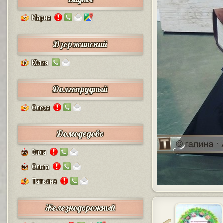
Мария
5
Дзержинский
Юлия
10
Долгопрудный
Олеся
2
Домодедово
Элла
63
Ольга
55
Татьяна
7
Железнодорожный