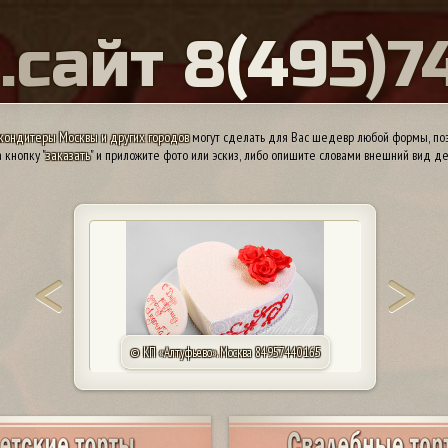
Ы
.
с
а
й
т
8
(
4
9
5
)
7
кондитеры Москвы и других городов
могут сделать для Вас шедевр любой формы, поэ
 кнопку "
заказать
" и приложите фото или эскиз, либо опишите словами внешний вид де
© КП «Алтуфьево». Москва 84957440165