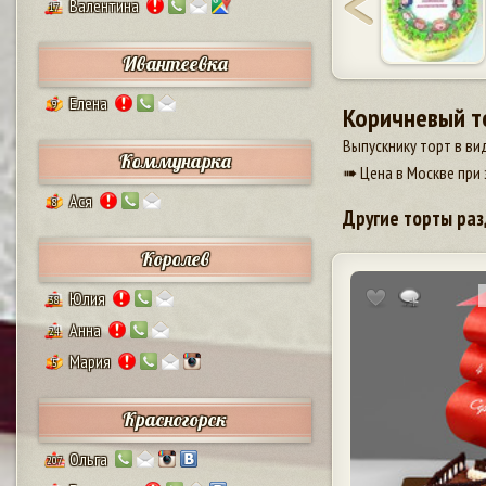
Валентина
17
Ивантеевка
Елена
9
Коричневый т
Выпускнику торт в ви
Коммунарка
➠ Цена в Москве при 
Ася
8
Другие торты раз
Королев
Юлия
38
Анна
24
Мария
5
Красногорск
Ольга
207