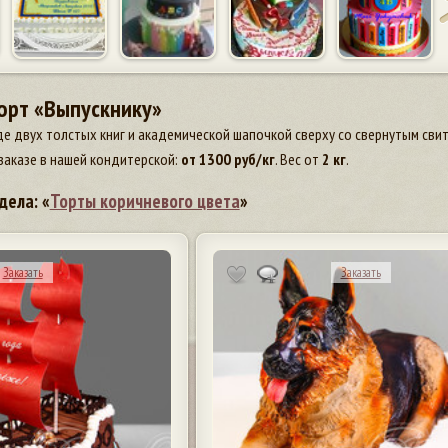
орт «Выпускнику»
де двух толстых книг и академической шапочкой сверху со свернутым сви
заказе в нашей кондитерской:
от
1300
руб/кг
. Вес от
2 кг
.
дела: «
Торты коричневого цвета
»
Заказать
Заказать