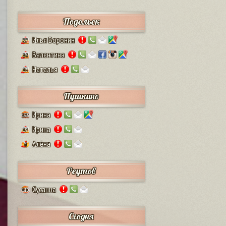
Подольск
Илья Воронин
37
Валентина
14
Наталья
13
Пушкино
Ирина
125
Ирина
12
Алёна
4
Реутов
Сусанна
110
Сходня