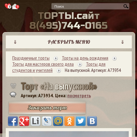
0
0
Т
О
Р
Т
Ы
.
с
а
й
т
8
(
4
9
5
)
7
4
4
-
0
1
6
5
⇓
РАСКРЫТЬ МЕНЮ
⇓
Праздничные торты
Торты на день рождения
Торты для мастеров своего дела
Торты для
студентов и учителей
На выпускной. Артикул: А73934
Т
о
р
т
«
Н
а
в
ы
п
у
с
к
н
о
й
»
Артикул: A73934.
Цена:
посмотреть
Заказать торт