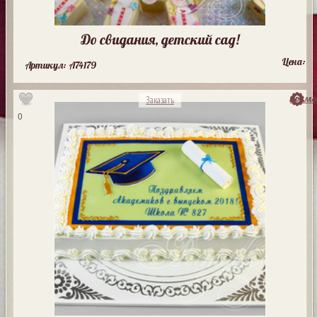
До свидания, детский сад!
Цена:
Артикул: A74179
посмо
Заказать
0