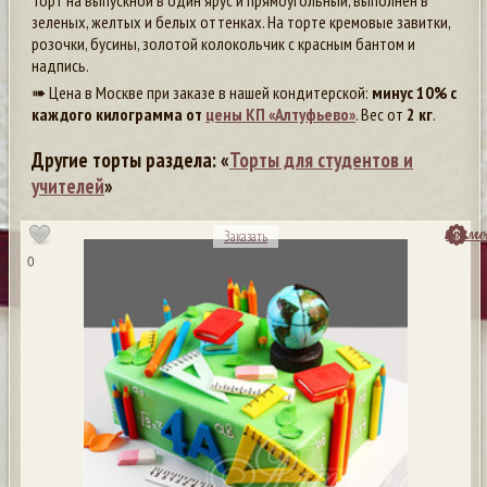
Торт на выпускной в один ярус и прямоугольный, выполнен в
зеленых, желтых и белых оттенках. На торте кремовые завитки,
розочки, бусины, золотой колокольчик с красным бантом и
надпись.
➠ Цена в Москве при заказе в нашей кондитерской:
минус 10% с
каждого килограмма от
цены КП «Алтуфьево»
. Вес от
2 кг
.
Другие торты раздела: «
Торты для студентов и
учителей
»
посмо
Заказать
0