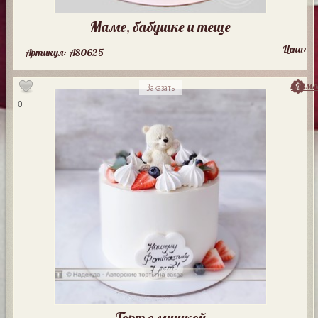
Маме, бабушке и теще
Цена:
Артикул: A80625
посмо
Заказать
0
Торт с мишкой