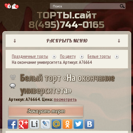
0
0
Т
О
Р
Т
Ы
.
с
а
й
т
8
(
4
9
5
)
7
4
4
-
0
1
6
5
⇓
РАСКРЫТЬ МЕНЮ
⇓
Праздничные торты
По цвету
Белые торты
На окончание университета. Артикул: А76664
Б
е
л
ы
й
т
о
р
т
«
Н
а
о
к
о
н
ч
а
н
и
е
у
н
и
в
е
р
с
и
т
е
т
а
»
Артикул: A76664.
Цена:
посмотреть
Заказать торт