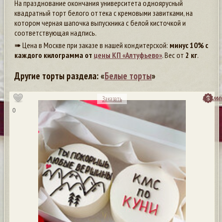
На празднование окончания университета одноярусный
квадратный торт белого оттека с кремовыми завитками, на
котором черная шапочка выпускника с белой кисточкой и
соответствующая надпись.
➠ Цена в Москве при заказе в нашей кондитерской:
минус 10% с
каждого килограмма от
цены КП «Алтуфьево»
. Вес от
2 кг
.
Другие торты раздела: «
Белые торты
»
посмо
Заказать
0