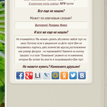
В категории торты «цветы»
5078
тортов
Все еще не нашли?
Может по ключевым словам?
Выпускной
,
Ромашка
,
Имена
И все же еще не нашли?
Не отчаивайтесь! Мы можем сделать абсолютно любой торт на
заказ. Поэтому если в увиденном на фото торте Вам не
понравилась надпись, цвет, количество ярусов, расположение
или размер фигурок - не переживайте! Нажмите на кнопку
"заказать" и в поле "Пожелания" укажите на те изменения,
которые Вы хотели бы внести в понравившийся Вам торт.
Не можете купить? Намекните друзьям!