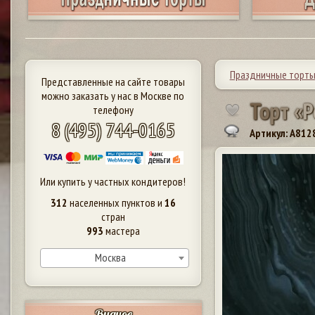
Праздничные торт
Представленные на сайте товары
можно заказать у нас в Москве по
Т
о
р
т
«
Р
телефону
8 (495) 744-0165
Артикул: A812
Или купить у частных кондитеров!
312
населенных пунктов и
16
стран
993
мастера
Москва
Видное