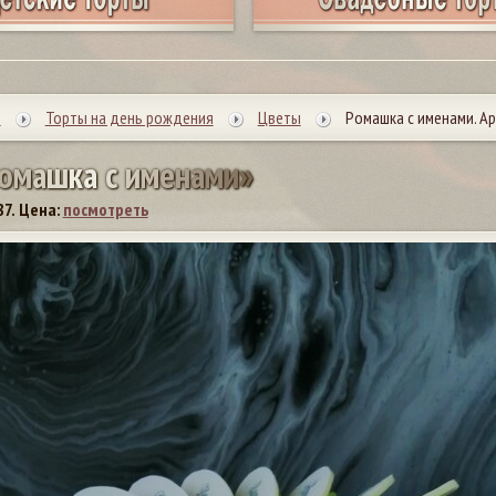
ы
Торты на день рождения
Цветы
Ромашка с именами. Ар
о
м
а
ш
к
а
с
и
м
е
н
а
м
и
»
87.
Цена:
посмотреть