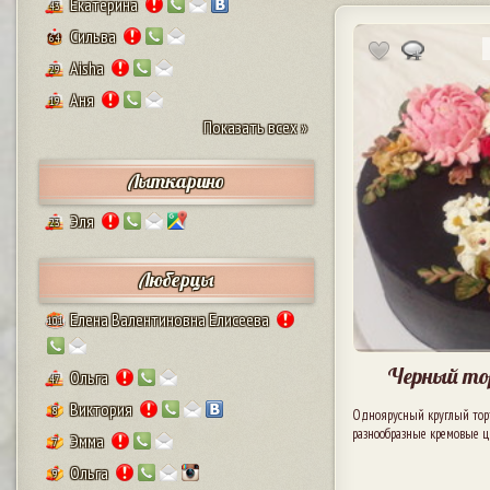
Екатерина
43
Сильва
64
Aisha
29
Аня
19
Показать всех »
Лыткарино
Эля
23
Люберцы
Елена Валентиновна Елисеева
101
Черный то
Ольга
47
Виктория
8
Одноярусный круглый торт
разнообразные кремовые цв
Эмма
7
Ольга
9