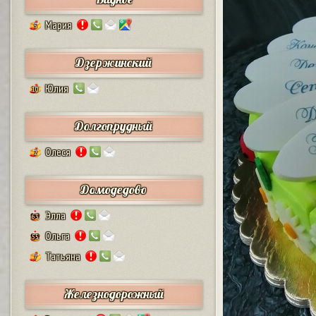
Мария
5
Дзержинский
Юлия
10
Долгопрудный
Олеся
2
Домодедово
Элла
63
Ольга
55
Татьяна
7
Железнодорожный