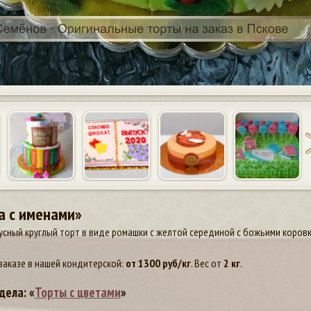
а с именами»
сный круглый торт в виде ромашки с желтой серединой с божьими коров
заказе в нашей кондитерской:
от
1300
руб/кг
. Вес от
2 кг
.
дела: «
Торты с цветами
»