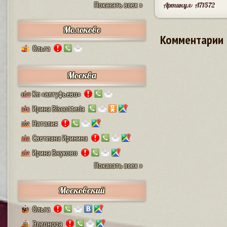
Показать всех »
Артикул: A71572
Молоково
Комментарии
Ольга
1
Москва
Кп «алтуфьево»
4579
Ирина Biscotteria
378
Наталия
307
Светлана Иринина
222
Ирина Внуково
297
Показать всех »
Московский
Ольга
74
Элеонора
28