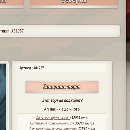
тикул: А81287
Артикул: A81287.
Заказать торт
Этот торт не подходит?
А у нас их еще много
По ссылке торты на заказ
52023
торта
На странице праздничные торты
39297
тортов
В разделе торты на день рождения
32743
торта