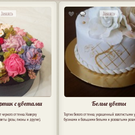
Заказать
Заказать
1
ртик с цветами
Белые цветы
 черного оттенка. Наверху
Тортик белого оттенка, украшенный золотистыми у
еты (розы, пионы и другие).
бусинами и большими белыми и розоватыми розам