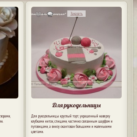
Заказать
1
Для рукодельницы
зорами,
Для рукодельницы круглый торт, украшенный наверху
и.
клубками ниток, спицами, частично связанным шарфом и
пуговицами, а внизу окантован большими и маленькими
цветами.