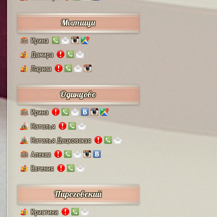
Мытищи
Ирина
132
Дамира
9
Лариса
2
Одинцово
Ирина
111
Наталья
41
Наталья Дацковская
25
Алекса
128
Евгения
2
Пироговский
Кристина
1