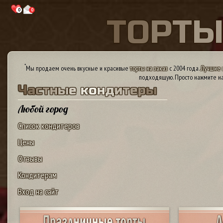
0
0
Т
О
Р
Т
*
Мы продаем очень вкусные и красивые
торты на заказ
с 2004 года.
Лучшие 
подходящую. Просто нажмите на
Ч
а
с
т
н
ы
е
к
о
н
д
и
т
е
р
ы
Любой город
Список кондитеров
Цены
Отзывы
Кондитерам
Вход на сайт