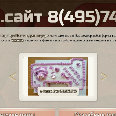
Ы
.
с
а
й
т
8
(
4
9
5
)
7
кондитеры Москвы и других городов
могут сделать для Вас шедевр любой формы, поэ
 кнопку "
заказать
" и приложите фото или эскиз, либо опишите словами внешний вид де
© Марина. Орск 89020352723