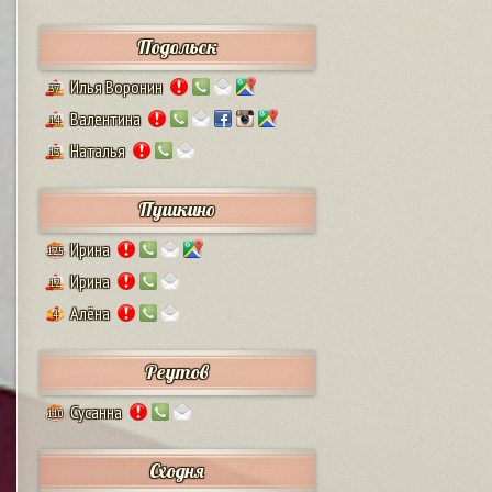
Подольск
Илья Воронин
37
Валентина
14
Наталья
13
Пушкино
Ирина
125
Ирина
12
Алёна
4
Реутов
Сусанна
110
Сходня