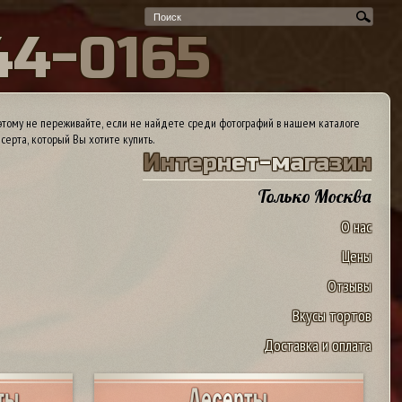
4
4
-
0
1
6
5
тому не переживайте, если не найдете среди фотографий в нашем каталоге
серта, который Вы хотите купить.
И
н
т
е
р
н
е
т
-
м
а
г
а
з
и
н
Только Москва
О нас
Цены
Отзывы
Вкусы тортов
Доставка и оплата