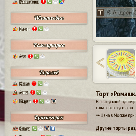
Валентина
17
Ивантеевка
Елена
9
Коммунарка
Ася
8
Королев
Юлия
38
Торт «Ромашк
Анна
24
Мария
На выпускной однояру
5
салатовых кусочков.
➠ Цена в Москве при 
Красногорск
Другие торты раз
Ольга
207