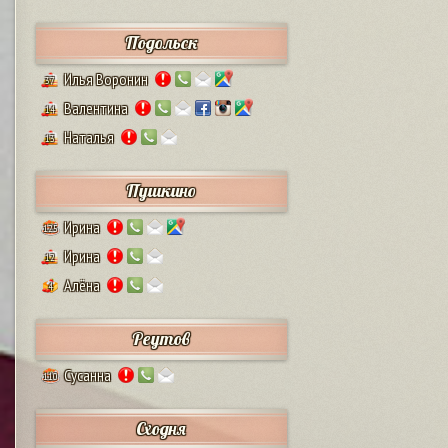
Подольск
Илья Воронин
37
Валентина
14
Наталья
13
Пушкино
Ирина
125
Ирина
12
Алёна
4
Реутов
Сусанна
110
Сходня