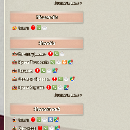
Показать всех »
Молоково
Ольга
1
Москва
Кп «алтуфьево»
4579
Ирина Biscotteria
378
Наталия
307
Светлана Иринина
222
Ирина Внуково
297
Показать всех »
Московский
Ольга
74
Элеонора
28