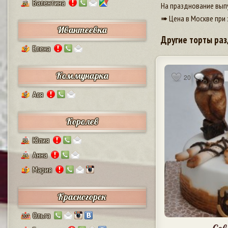
Валентина
17
На празднование выпу
➠ Цена в Москве при 
Ивантеевка
Другие торты раз
Елена
9
Коммунарка
20
Ася
8
Королев
Юлия
38
Анна
24
Мария
5
Красногорск
Ольга
207