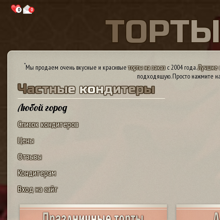
0
0
Т
О
Р
Т
*
Мы продаем очень вкусные и красивые
торты на заказ
с 2004 года.
Лучшие 
подходящую. Просто нажмите на
Ч
а
с
т
н
ы
е
к
о
н
д
и
т
е
р
ы
Любой город
Список кондитеров
Цены
Отзывы
Кондитерам
Вход на сайт