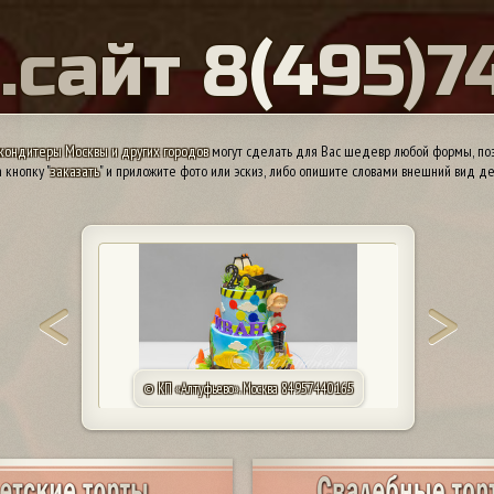
Ы
.
с
а
й
т
8
(
4
9
5
)
7
кондитеры Москвы и других городов
могут сделать для Вас шедевр любой формы, поэ
 кнопку "
заказать
" и приложите фото или эскиз, либо опишите словами внешний вид де
© КП «Алтуфьево». Москва 84957440165