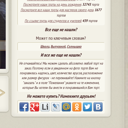
Посмотрите наши торты на день рождения
.
32743
торта
Посмотрите все наши торты для мастеров своего дела
.
1677
тортов
По ссылке торты для студентов и учителей
439
тортов
Все еще не нашли?
Может по ключевым словам?
Школа
,
Выпускной
,
Солнышко
И все же еще не нашли?
Не отчаивайтесь! Мы можем сделать абсолютно любой торт на
заказ. Поэтому если в увиденном на фото торте Вам не
понравилась надпись, цвет, количество ярусов, расположение
или размер фигурок - не переживайте! Нажмите на кнопку
"заказать" и в поле "Пожелания" укажите на те изменения,
которые Вы хотели бы внести в понравившийся Вам торт.
Не можете купить? Намекните друзьям!