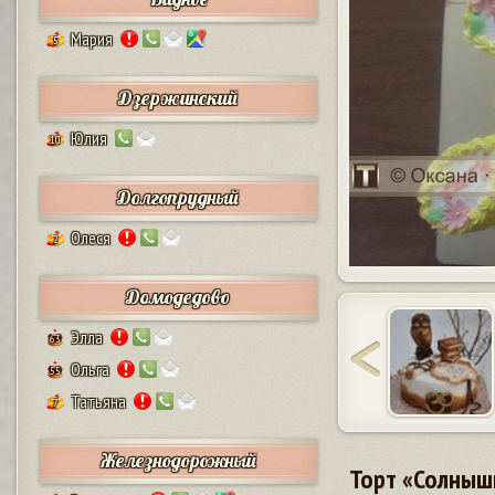
Мария
5
Дзержинский
Юлия
10
Долгопрудный
Олеся
2
Домодедово
Элла
63
Ольга
55
Татьяна
7
Железнодорожный
Торт «Солныш