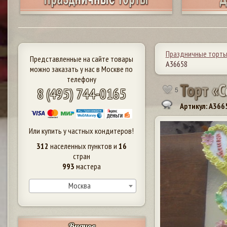
Праздничные торт
Представленные на сайте товары
А36658
можно заказать у нас в Москве по
телефону
Т
о
р
т
«
С
8 (495) 744-0165
5
Артикул: A366
Или купить у частных кондитеров!
312
населенных пунктов и
16
стран
993
мастера
Москва
Видное