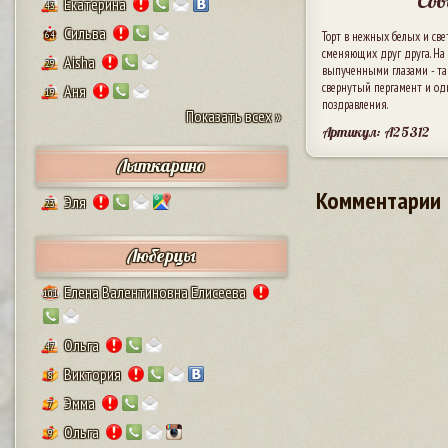
Сов
Екатерина
43
Сильва
64
Торт в нежных белых и све
сменяющих друг друга. На 
Aisha
29
выпученными глазами - так 
свернутый пергамент и од
Аня
19
поздравления.
Показать всех »
Артикул: A25312
Лыткарино
Комментарии
Эля
23
Люберцы
Елена Валентиновна Елисеева
101
Ольга
47
Виктория
8
Эмма
7
Ольга
9