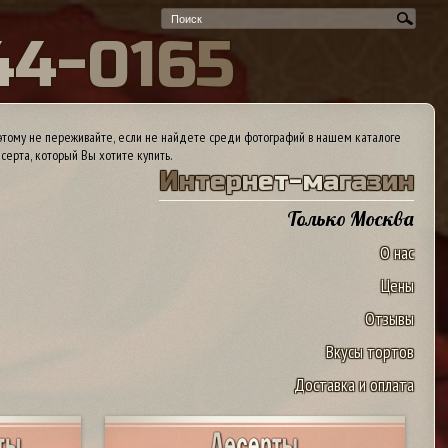
4
4
-
0
1
6
5
тому не переживайте, если не найдете среди фотографий в нашем каталоге
серта, который Вы хотите купить.
И
н
т
е
р
н
е
т
-
м
а
г
а
з
и
н
Только Москва
О нас
Цены
Отзывы
Вкусы тортов
Доставка и оплата