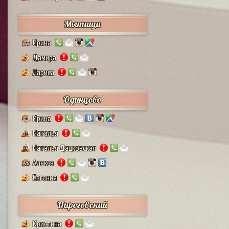
Мытищи
Ирина
132
Дамира
9
Лариса
2
Одинцово
Ирина
111
Наталья
41
Наталья Дацковская
25
Алекса
128
Евгения
2
Пироговский
Кристина
1