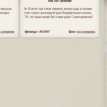
На 18-летие
е солнышка
На 18-летие торт в виде половины земного шара, на котором
 которых
стоит студент, раскинувший руки. Поздравительная надпись:
"18 - это только начало! Всё в твоих руках! С днем рождения!"
осмотреть
Артикул: A43847
Цена:
посмотреть