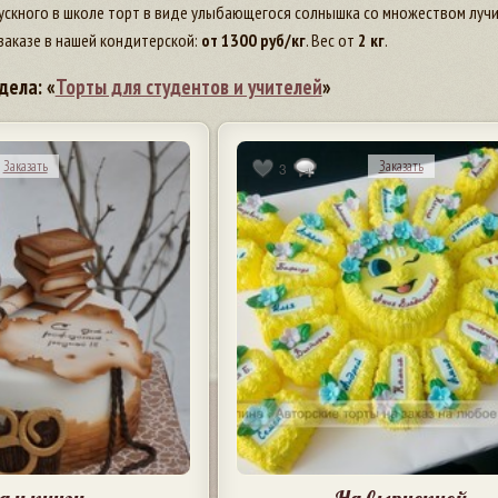
скного в школе торт в виде улыбающегося солнышка со множеством лучик
заказе в нашей кондитерской:
от
1300
руб/кг
. Вес от
2 кг
.
дела: «
Торты для студентов и учителей
»
Заказать
Заказать
3