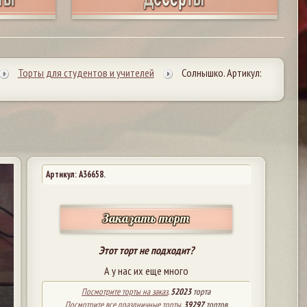
Торты для студентов и учителей
Солнышко. Артикул:
Артикул: A36658.
Заказать торт
Этот торт не подходит?
А у нас их еще много
Посмотрите торты на заказ
.
52023
торта
Посмотрите все праздничные торты
.
39297
тортов