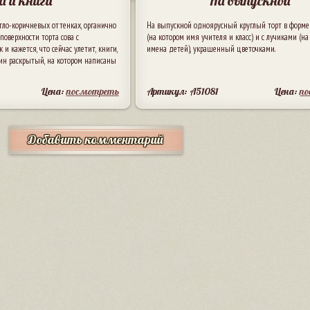
а и книги
На выпускной
тло-коричневых оттенках, органично
На выпускной одноярусный круглый торт в форм
поверхности торта сова с
(на котором имя учителя и класс) и с лучиками (на
и кажется, что сейчас улетит, книги,
имена детей), украшенный цветочками.
ин раскрытый, на котором написаны
Цена:
посмотреть
Артикул: A51081
Цена:
п
Добавить комментарий