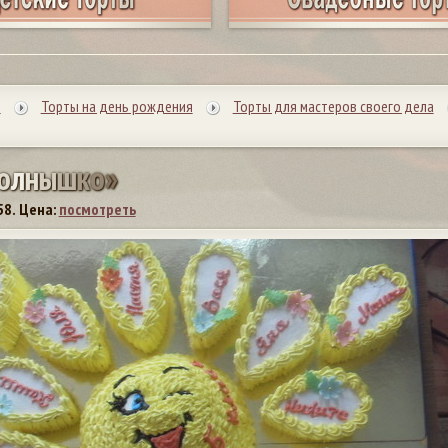
ы
Торты на день рождения
Торты для мастеров своего дела
о
л
н
ы
ш
к
о
»
58.
Цена:
посмотреть