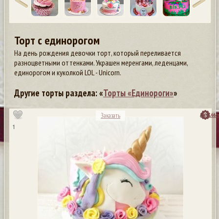
Торт с единорогом
На день рождения девочки торт, который переливается
разноцветными оттенками. Украшен меренгами, леденцами,
единорогом и куколкой LOL - Unicorn.
Другие торты раздела: «
Торты «Единороги»
»
посмо
Заказать
1