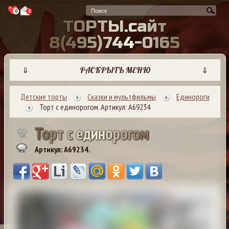
0
0
Т
О
Р
Т
Ы
.
с
а
й
т
8
(
4
9
5
)
7
4
4
-
0
1
6
5
⇓
РАСКРЫТЬ МЕНЮ
⇓
Детские торты
Сказки и мультфильмы
Единороги
Торт с единорогом. Артикул: А69234
Т
о
р
т
с
е
д
и
н
о
р
о
г
о
м
Артикул: A69234.